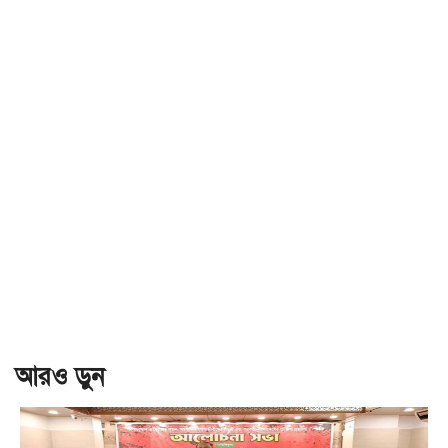
আরও ড়ুন