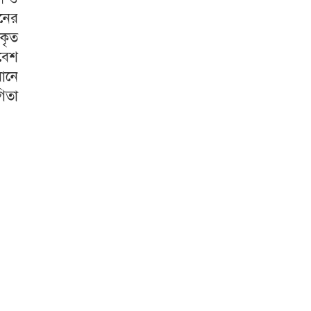
ঘনের
তকৃত
িবেশ
ানে
িতা