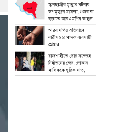
প্রতারক চক্র
স্কুলছাত্রীর মৃত্যুর ঘটনায়
অপমৃত্যুর মামলা, গুজব না
ছড়াতে আরএমপির আহ্বান
আরএমপির অভিযানে
নারীসহ ৪ মাদক ব্যবসায়ী
গ্রেপ্তার
রাজশাহীতে চোর সন্দেহে
নির্যাতনের জের, দোকান
মালিককে ছুরিকাঘাত,
মামলা