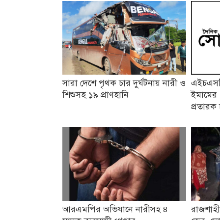
সারা দেশে পৃথক চার দুর্ঘটনায় নারী ও
এইচএসসি
শিশুসহ ১৯ প্রাণহানি
ইমামের 
প্রতারক 
আরএমপির অভিযানে নারীসহ ৪
রাজশাহী