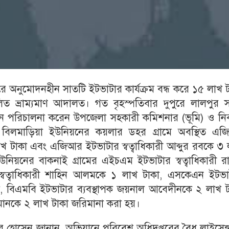
 অনুমোদনহীন সাতটি ইটভাটার কার্যক্রম বন্ধ করে ১৫ লাখ 
লিত ভ্রাম্যমাণ আদালত। গত বৃহস্পতিবার দুপুরে লালপুর 
পরিচালনা করেন উপজেলা সহকারী কমিশনার (ভূমি) ও নির্ব
ে বিলমাড়িয়া ইউনিয়নের কয়লার ডহর গ্রামে অবস্থিত এজ
াখ টাকা এবং এজিআর ইটভাটার স্বত্বাধিকারী আব্দুর রবকে ৩
নিয়নের বাকনাই গ্রামের এইচএম ইটভাটার স্বত্বাধিকারী র
বত্বাধিকারী শাহিন আলমকে ১ লাখ টাকা, এসকেএন ইটভা
াকা, বিএমবি ইটভাটার ব্যবস্থাপক জয়নাল আবেদীনকে ২ লাখ 
ানকে ২ লাখ টাকা জরিমানা করা হয়।
ট আবীর হোসেন জানান, অভিযানে পরিবেশ অধিদপ্তরের বৈধ লাইসেন