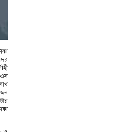
টাকা
সদর
াহী
িএস
 লাখ
াজন
টার
টাকা
্স ও