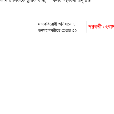
কান মালিককে ছুরিকাঘাত,
বিদায় সংবর্ধনা অনুষ্ঠিত
মাদকবিরোধী অভিযানে ৭
পরবর্তী ংবা
জনসহ নগরীতে গ্রেপ্তার ৩২