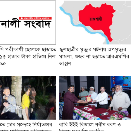
 পরীক্ষার্থী ছেলেকে ছাড়াতে
স্কুলছাত্রীর মৃত্যুর ঘটনায় অপমৃত্যুর
১৫ হাজার টাকা হাতিয়ে নিল
মামলা, গুজব না ছড়াতে আরএমপির
চক্র
আহ্বান
তে চোর সন্দেহে নির্যাতনের
রাবি ইইই বিভাগে নবীন বরণ ও