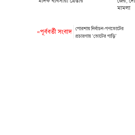
মাদক ব্যবসায়ী গ্রেপ্তার
জের, দো
মামলা
পোরশায় নির্বাচন-গণভোটের
«পূর্ববর্তী সংবাদ
প্রচারণায় ‘ভোটের গাড়ি’