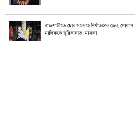
রাজশাহীতে চোর সন্দেহে নির্যাতনের জের, দোকান
মালিককে ছুরিকাঘাত, মামলা