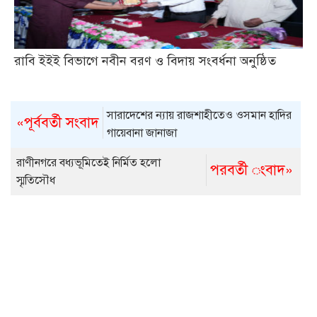
রাবি ইইই বিভাগে নবীন বরণ ও বিদায় সংবর্ধনা অনুষ্ঠিত
সারাদেশের ন্যায় রাজশাহীতেও ওসমান হাদির
«পূর্ববর্তী সংবাদ
গায়েবানা জানাজা
রাণীনগরে বধ্যভূমিতেই নির্মিত হলো
পরবর্তী ংবাদ»
স্মৃতিসৌধ