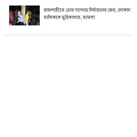
রাজশাহীতে চোর সন্দেহে নির্যাতনের জের, দোকান
মালিককে ছুরিকাঘাত, মামলা