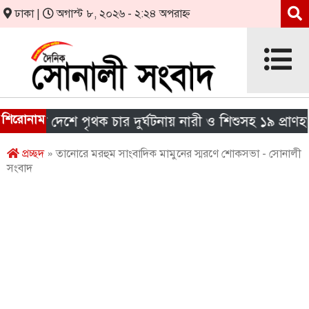
ঢাকা |
অগাস্ট ৮, ২০২৬ - ২:২৪ অপরাহ্ন
শিরোনাম
রা দেশে পৃথক চার দুর্ঘটনায় নারী ও শিশুসহ ১৯ প্রাণহানি
প্রচ্ছদ
» তানোরে মরহুম সাংবাদিক মামুনের স্মরণে শোকসভা - সোনালী
সংবাদ