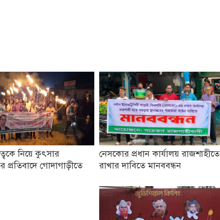
তৃত্বকে নিয়ে কুৎসার
নেসকোর প্রধান কার্যালয় রাজশাহীতে
র প্রতিবাদে গোদাগাড়ীতে
রাখার দাবিতে মানববন্ধন