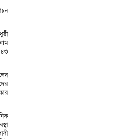
াচন
ুরী
 নাম
 ৪৩
েলের
ীদের
ীকার
নিক
স্থা
ধাবী