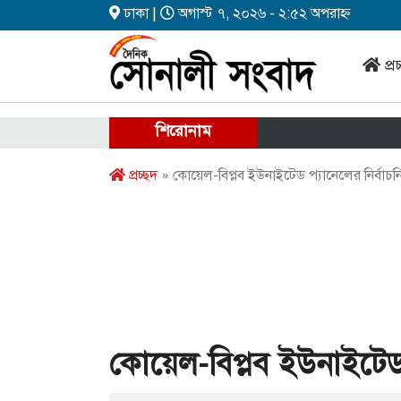
ঢাকা |
অগাস্ট ৭, ২০২৬ - ২:৫২ অপরাহ্ন
প্র
শিরোনাম
প্রচ্ছদ
» কোয়েল-বিপ্লব ইউনাইটেড প্যানেলের নির্বাচ
কোয়েল-বিপ্লব ইউনাইটেড 