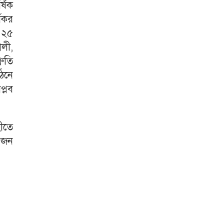
ষিক
্যকর
ক ২৫
ালী,
রুতি
গঠনে
প্লব
হীতে
 জন