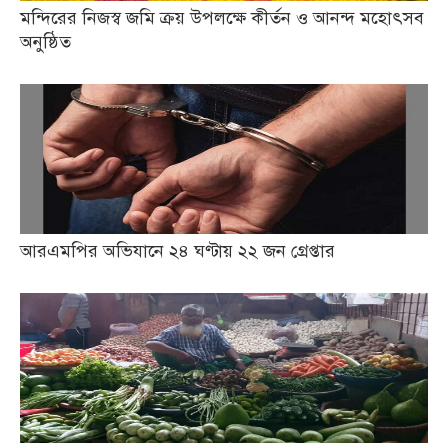
মন্দিরের নিজস্ব জমি ক্রয় উপলক্ষে কীর্তন ও আনন্দ মহোৎসব
অনুষ্ঠিত
আরএমপির অভিযানে ২৪ ঘণ্টায় ২২ জন গ্রেপ্তার