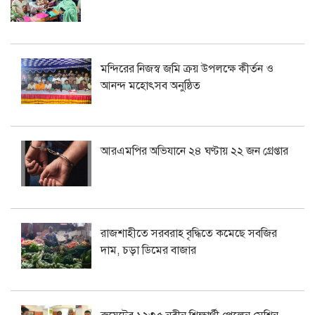
মন্দিরের নিজস্ব জমি ক্রয় উপলক্ষে কীর্তন ও
আনন্দ মহোৎসব অনুষ্ঠিত
আরএমপির অভিযানে ২৪ ঘণ্টায় ২২ জন গ্রেপ্তার
রাজশাহীতে সরবরাহ বৃদ্ধিতে কমেছে সবজির
দাম, চড়া ডিমের বাজার