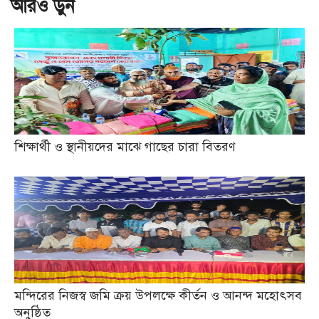
আরও ড়ুন
শিক্ষার্থী ও স্থানীয়দের মাঝে গাছের চারা বিতরণ
মন্দিরের নিজস্ব জমি ক্রয় উপলক্ষে কীর্তন ও আনন্দ মহোৎসব
অনুষ্ঠিত