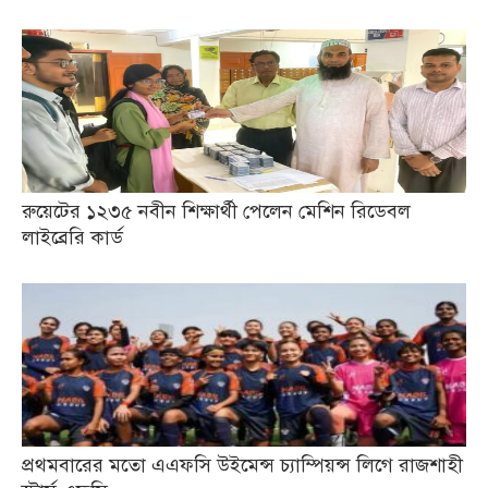
রুয়েটের ১২৩৫ নবীন শিক্ষার্থী পেলেন মেশিন রিডেবল
লাইব্রেরি কার্ড
প্রথমবারের মতো এএফসি উইমেন্স চ্যাম্পিয়ন্স লিগে রাজশাহী