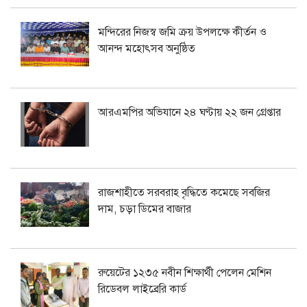
মন্দিরের নিজস্ব জমি ক্রয় উপলক্ষে কীর্তন ও
আনন্দ মহোৎসব অনুষ্ঠিত
আরএমপির অভিযানে ২৪ ঘণ্টায় ২২ জন গ্রেপ্তার
রাজশাহীতে সরবরাহ বৃদ্ধিতে কমেছে সবজির
দাম, চড়া ডিমের বাজার
রুয়েটের ১২৩৫ নবীন শিক্ষার্থী পেলেন মেশিন
রিডেবল লাইব্রেরি কার্ড