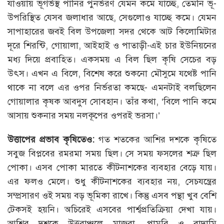
যাওয়ায় ভূগর্ভস্থ পানির পুনর্ভরণ যেমন কমে যাচ্ছে, তেমনি ভূ-
উপরিস্থিত যেসব জলাধার আছে, সেগুলোও যাচ্ছে কমে। যেমন
সাপাহারের জবই বিল উপজেলা সদর থেকে আট কিলোমিটার
দূরে শিরন্টি, গোয়ালা, আইহাই ও পাতাড়ী-এই চার ইউনিয়নের
মধ্য দিয়ে প্রবাহিত। একসময় এ বিল ছিল কৃষি সেচের বড়
উৎস। এখন এ বিলে, বিশেষ করে শুকনো মৌসুমে যথেষ্ট পানি
থাকে না বলে এর ওপর নির্ভরতা কমছে- এমনটাই বলছিলেন
গোয়ালার কৃষক আবদুস সোবহান। তাঁর কথা, ‘বিলে পানি কমে
আসায় শুকনার সময় নলকূপের ওপরই ভরসা।’
উত্তাপের প্রভাব কৃষিতেও:
গত শতকের আশির দশকে কৃষিতে
সবুজ বিপ্লবের রমরমা সময় ছিল। সে সময় ফসলের শত্রু ছিল
পোকা। এসব পোকা মারতে কীটনাশকের ব্যবহার বেড়ে যায়।
এর ফলও মেলে। শুধু কীটনাশকের ব্যবহার নয়, সেচযন্ত্রের
সম্প্রসারণ ওই সময় বড় ভূমিকা রাখে। কিন্তু এসব পন্থা খুব বেশি
টেকসই হয়নি। অচিরেই এসবের পার্শ্বপ্রতিক্রিয়া দেখা যায়।
আশির দশকে উত্তরাঞ্চলে মাজরা, পামরি ও বাদামি