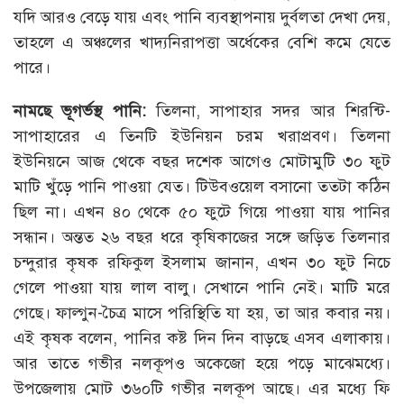
যদি আরও বেড়ে যায় এবং পানি ব্যবস্থাপনায় দুর্বলতা দেখা দেয়,
তাহলে এ অঞ্চলের খাদ্যনিরাপত্তা অর্ধেকের বেশি কমে যেতে
পারে।
নামছে ভূগর্ভস্থ পানি:
তিলনা, সাপাহার সদর আর শিরন্টি-
সাপাহারের এ তিনটি ইউনিয়ন চরম খরাপ্রবণ। তিলনা
ইউনিয়নে আজ থেকে বছর দশেক আগেও মোটামুটি ৩০ ফুট
মাটি খুঁড়ে পানি পাওয়া যেত। টিউবওয়েল বসানো ততটা কঠিন
ছিল না। এখন ৪০ থেকে ৫০ ফুটে গিয়ে পাওয়া যায় পানির
সন্ধান। অন্তত ২৬ বছর ধরে কৃষিকাজের সঙ্গে জড়িত তিলনার
চন্দুরার কৃষক রফিকুল ইসলাম জানান, এখন ৩০ ফুট নিচে
গেলে পাওয়া যায় লাল বালু। সেখানে পানি নেই। মাটি মরে
গেছে। ফাল্গুন-চৈত্র মাসে পরিস্থিতি যা হয়, তা আর কবার নয়।
এই কৃষক বলেন, পানির কষ্ট দিন দিন বাড়ছে এসব এলাকায়।
আর তাতে গভীর নলকূপও অকেজো হয়ে পড়ে মাঝেমধ্যে।
উপজেলায় মোট ৩৬০টি গভীর নলকূপ আছে। এর মধ্যে ফি