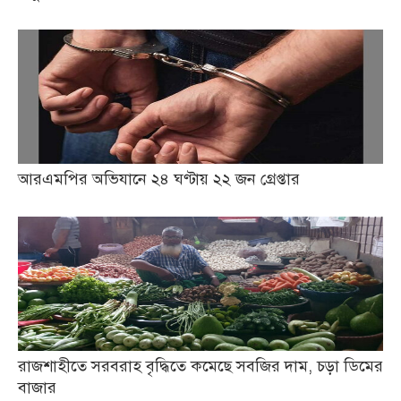
আরএমপির অভিযানে ২৪ ঘণ্টায় ২২ জন গ্রেপ্তার
রাজশাহীতে সরবরাহ বৃদ্ধিতে কমেছে সবজির দাম, চড়া ডিমের
বাজার