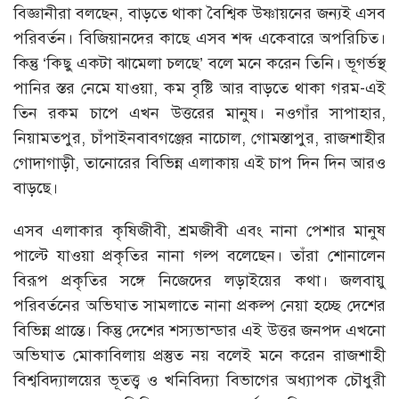
বিজ্ঞানীরা বলছেন, বাড়তে থাকা বৈশ্বিক উষ্ণায়নের জন্যই এসব
পরিবর্তন। বিজিয়ানদের কাছে এসব শব্দ একেবারে অপরিচিত।
কিন্তু ‘কিছু একটা ঝামেলা চলছে’ বলে মনে করেন তিনি। ভূগর্ভস্থ
পানির স্তর নেমে যাওয়া, কম বৃষ্টি আর বাড়তে থাকা গরম-এই
তিন রকম চাপে এখন উত্তরের মানুষ। নওগাঁর সাপাহার,
নিয়ামতপুর, চাঁপাইনবাবগঞ্জের নাচোল, গোমস্তাপুর, রাজশাহীর
গোদাগাড়ী, তানোরের বিভিন্ন এলাকায় এই চাপ দিন দিন আরও
বাড়ছে।
এসব এলাকার কৃষিজীবী, শ্রমজীবী এবং নানা পেশার মানুষ
পাল্টে যাওয়া প্রকৃতির নানা গল্প বলেছেন। তাঁরা শোনালেন
বিরূপ প্রকৃতির সঙ্গে নিজেদের লড়াইয়ের কথা। জলবায়ু
পরিবর্তনের অভিঘাত সামলাতে নানা প্রকল্প নেয়া হচ্ছে দেশের
বিভিন্ন প্রান্তে। কিন্তু দেশের শস্যভান্ডার এই উত্তর জনপদ এখনো
অভিঘাত মোকাবিলায় প্রস্তুত নয় বলেই মনে করেন রাজশাহী
বিশ্ববিদ্যালয়ের ভূতত্ত্ব ও খনিবিদ্যা বিভাগের অধ্যাপক চৌধুরী