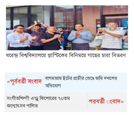
বরেন্দ্র বিশ্ববিদ্যালয়ে প্লাস্টিকের বিনিময়ে গাছের চারা বিতরণ
বাগমারায় ইটের প্রাচীর ভেঙে জমি দখলের
«পূর্ববর্তী সংবাদ
অভিযোগ
সংগীতশিল্পী এন্ড্রু কিশোরের ৭০তম
পরবর্তী ংবাদ»
জন্মোৎসব পালিত