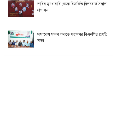
দাবির মুখে রাবি থেকে বিতর্কিত বিলবোর্ড সরাল
প্রশাসন
সমাবেশ সফল করতে মহানগর বিএনপির প্রস্তুতি
সভা