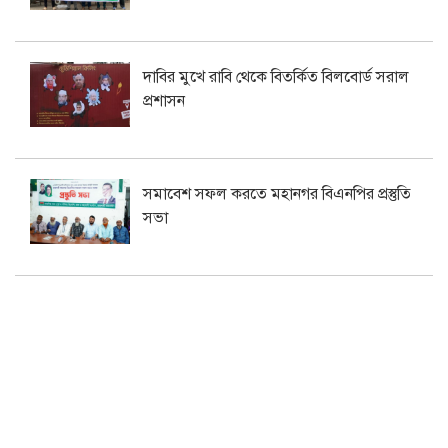
দাবির মুখে রাবি থেকে বিতর্কিত বিলবোর্ড সরাল
প্রশাসন
সমাবেশ সফল করতে মহানগর বিএনপির প্রস্তুতি
সভা