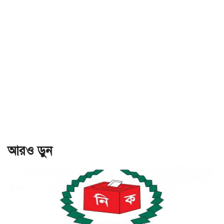
আরও ড়ুন