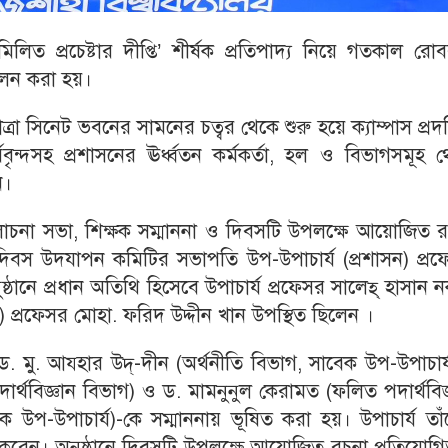
িলিত প্রচেষ্টার দীপ্তি’ শীর্ষক প্রতিপাদ্য নিয়ে গতকাল রো
পালন করা হয়।
 সিনেট ভবনের সামনের চত্বর থেকে শুরু হয়ে ক্যাম্পাস প্রদক
বৃন্দসহ প্রশাসনের ঊর্ধ্বতন কর্মকর্তা, হল ও বিভাগসমূহ 
ন।
োচনা সভা, শিক্ষক সম্মাননা ও দিবসটি উপলক্ষে আয়োজিত র
্ষক দিবস উদযাপন কমিটির সভাপতি উপ-উপাচার্য (প্রশাসন) প্র
্ঠানে প্রধান অতিথি হিসেবে উপাচার্য প্রফেসর সালেহ্ হাসান 
) প্রফেসর মোহা. ফরিদ উদ্দীন খান উপস্থিত ছিলেন ।
 মু. আয্হার উদ্-দীন (অর্থনীতি বিভাগ, সাবেক উপ-উপাচার
্থবিজ্ঞান বিভাগ) ও ড. মামনুনুল কেরামত (ফলিত পদার্থবিজ
ক উপ-উপাচার্য)-কে সম্মাননায় ভূষিত করা হয়। উপাচার্য তা
রদান করেন। অনুষ্ঠানে দিবসটি উপলক্ষে আয়োজিত রচনা প্রতিযোগ