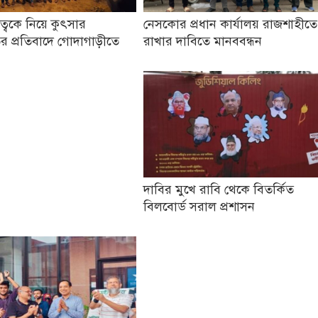
তৃত্বকে নিয়ে কুৎসার
নেসকোর প্রধান কার্যালয় রাজশাহীতে
র প্রতিবাদে গোদাগাড়ীতে
রাখার দাবিতে মানববন্ধন
দাবির মুখে রাবি থেকে বিতর্কিত
বিলবোর্ড সরাল প্রশাসন