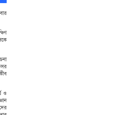
ববার
্ষিণ
থেকে
চনা
ফেসর
নকীব
্য ও
্ঞান
ঁদের
িতার