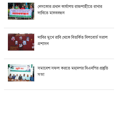
নেসকোর প্রধান কার্যালয় রাজশাহীতে রাখার
দাবিতে মানববন্ধন
দাবির মুখে রাবি থেকে বিতর্কিত বিলবোর্ড সরাল
প্রশাসন
সমাবেশ সফল করতে মহানগর বিএনপির প্রস্তুতি
সভা