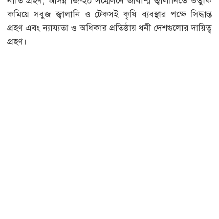
নীতি গ্রহণ, আসন্ন জি-২০ সম্মেলনে জীবাশ্ম জ্বালানিতে ভর্তুকি
কমিয়ে সবুজ জ্বালানি ও টেকসই কৃষি ব্যবস্থার পক্ষে সিদ্ধান্ত
গ্রহণ এবং ন্যায্যতা ও অধিকার প্রতিষ্ঠায় ধনী দেশগুলোর দায়িত্ব
গ্রহণ।