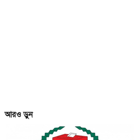
আরও ড়ুন