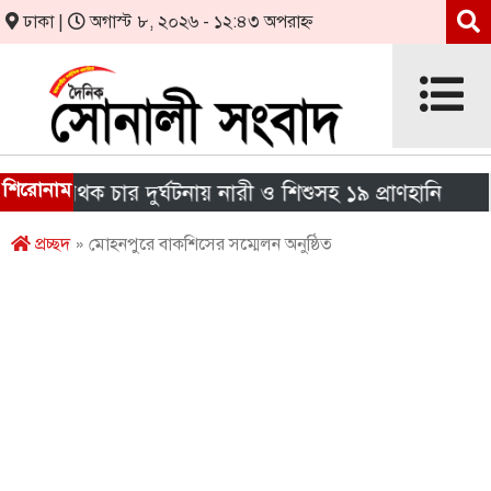
ঢাকা |
অগাস্ট ৮, ২০২৬ - ১২:৪৩ অপরাহ্ন
শিরোনাম
 পৃথক চার দুর্ঘটনায় নারী ও শিশুসহ ১৯ প্রাণহানি
এইচএ
প্রচ্ছদ
» মোহনপুরে বাকশিসের সম্মেলন অনুষ্ঠিত