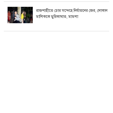
রাজশাহীতে চোর সন্দেহে নির্যাতনের জের, দোকান
মালিককে ছুরিকাঘাত, মামলা