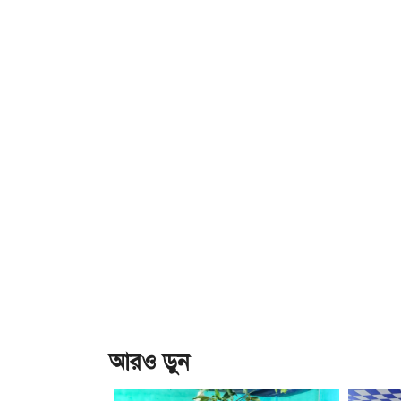
আরও ড়ুন