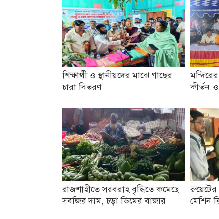
শিক্ষার্থী ও স্থানীয়দের মাঝে গাছের
মন্দিরের
চারা বিতরণ
কীর্তন 
রাজশাহীতে সরবরাহ বৃদ্ধিতে কমেছে
রুয়েটের 
সবজির দাম, চড়া ডিমের বাজার
মেশিন রি