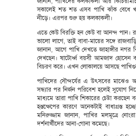
জানান, পাখিদের কলকাকলী আর কিচিরমিচির 
সকালেই শত শত এসব পাখি ঝাঁক বেধে খা
নীড়ে। এরপর শুরু হয় কলকাকলী।
এতে কেউ বিরক্তি হন কেউ বা আনন্দ পান। 
ভালো লাগে, তাই বাবা-মায়ের সঙ্গে রাজবাড়ি
জানান, আগে পাখি দেখতে জাহাঙ্গীর নগর ব
দেখছেন। ষাটোর্ধ্ব বয়সী আমজাদ হোসেন ব
বিচরণ করে। এখন লোকালয়ে আসছে পাখিগ
পাখিদের সৌন্দর্যের এ উৎসবের মাঝেও আশ
সন্ধ্যার পর নির্জন পরিবেশ হলেই সুযোগ নিয়
মাধ্যমে তারা পাখি শিকারের চেষ্টা করছে
হস্তক্ষেপের কারণে অনেকটাই বাধাগ্রস্ত হচ্
মনিরুজ্জাম জানান, পাখির মলমূত্রে নো
দর্শনার্থীদের আনা-গোনা কমেছে।