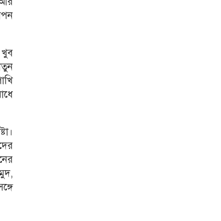
 আর
আপন
 খুব
াতুন
াখি
াধে
টা।
ঁদের
সনের
মুদ,
্গে