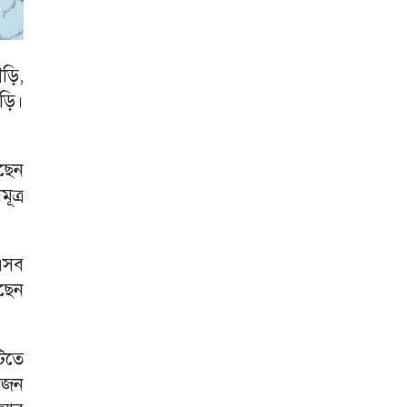
ৌড়ি,
ড়ি।
সছেন
ূত্র
 এসব
রছেন
িতে
ষজন