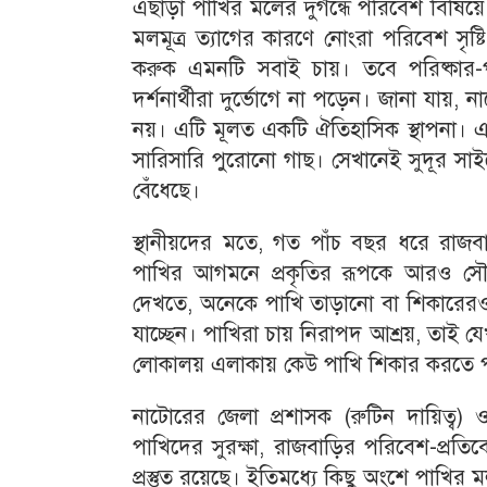
এছাড়া পাখির মলের দুর্গন্ধে পরিবেশ বিষিয়ে
মলমূত্র ত্যাগের কারণে নোংরা পরিবেশ সৃ
করুক এমনটি সবাই চায়। তবে পরিষ্কার-
দর্শনার্থীরা দুর্ভোগে না পড়েন। জানা যা
নয়। এটি মূলত একটি ঐতিহাসিক স্থাপনা। এ
সারিসারি পুরোনো গাছ। সেখানেই সুদূর সাই
বেঁধেছে।
স্থানীয়দের মতে, গত পাঁচ বছর ধরে রাজ
পাখির আগমনে প্রকৃতির রূপকে আরও সৌন
দেখতে, অনেকে পাখি তাড়ানো বা শিকারেরও চেষ
যাচ্ছেন। পাখিরা চায় নিরাপদ আশ্রয়, তাই 
লোকালয় এলাকায় কেউ পাখি শিকার করতে প
নাটোরের জেলা প্রশাসক (রুটিন দায়িত্ব) 
পাখিদের সুরক্ষা, রাজবাড়ির পরিবেশ-প্রতিব
প্রস্তুত রয়েছে। ইতিমধ্যে কিছু অংশে পাখির