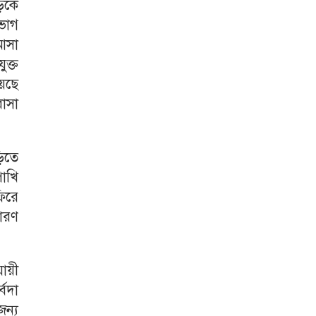
সড়কে
পভোগ
আসা
ুক্ত
েছে
বাসা
িতে
াখি
ফিরে
কারণ
ায়ী
্বদা
জন্য