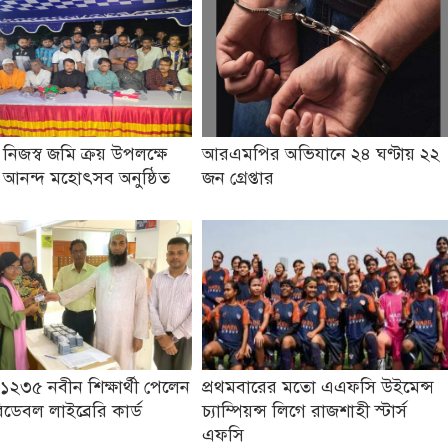
 নিজস্ব জমি ক্রয় উপলক্ষে
আরএমপির অভিযানে ২৪ ঘণ্টায় ২২
ও আনন্দ মহোৎসব অনুষ্ঠিত
জন গ্রেপ্তার
১২৩৫ নবীন শিক্ষার্থী পেলেন
প্রথমবারের মতো এএফসি উইমেন্স
ডেবল লাইব্রেরি কার্ড
চ্যাম্পিয়ন্স লিগে রাজশাহী স্টার্স
এফসি