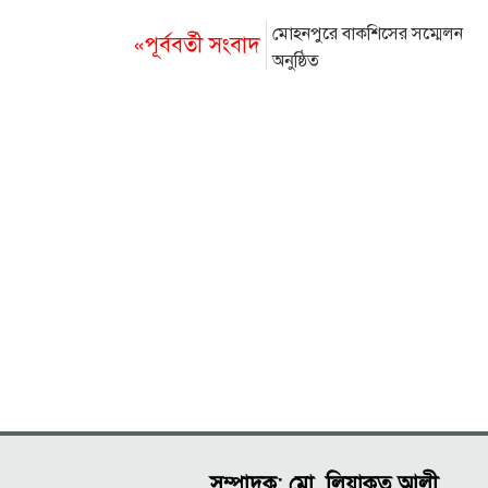
মোহনপুরে বাকশিসের সম্মেলন
«পূর্ববর্তী সংবাদ
অনুষ্ঠিত
সম্পাদক: মো. লিয়াকত আলী