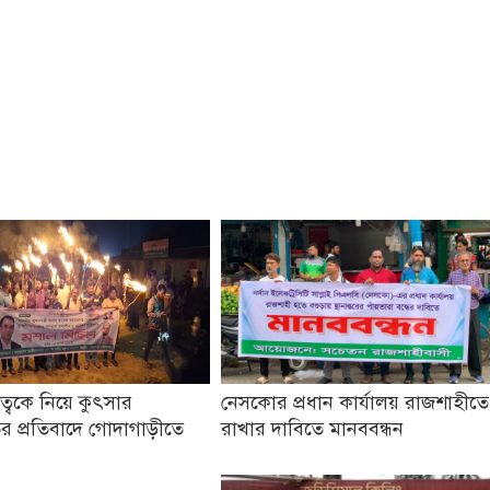
তৃত্বকে নিয়ে কুৎসার
নেসকোর প্রধান কার্যালয় রাজশাহীতে
র প্রতিবাদে গোদাগাড়ীতে
রাখার দাবিতে মানববন্ধন