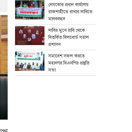
নেসকোর প্রধান কার্যালয়
রাজশাহীতে রাখার দাবিতে
মানববন্ধন
দাবির মুখে রাবি থেকে
বিতর্কিত বিলবোর্ড সরাল
প্রশাসন
সমাবেশ সফল করতে
মহানগর বিএনপির প্রস্তুতি
সভা
ক্ষা