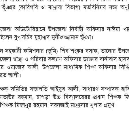
ামান ভূঁঞার (কারিগরি ও মাদ্রাসা বিভাগ) মতবিনিময় সভা অনুষ
পজেলা অডিটোরিয়ামে উপজেলা নির্বাহী অফিসার নাঈমা খা
েন যুগ্মসচিব মুহাম্মদ মুনীরুজ্জামান ভূঁঞা।
েন সহকারী কমিশনার (ভূমি) শিব শংকর বসাক, তানোর উপজ
লা স্বাস্থ্য ও পরিবার কল্যাণ অফিসার ডাক্তার বার্নাবাস হাস
্তার ওয়াজেদ আলী, উপজেলা মাধ্যমিক শিক্ষা অফিসার সিদ্দ
মারত আলী।
্ষক সমিতির সভাপতি আইয়ুব আলী, সাধারণ সম্পাদক হাবি
তাউর রহমান, চাপড়া উচ্চ বিদ্যালয়েরর প্রধান শিক্ষক জিল
 শিক্ষক মিজানুর রহমান, সরনজাই মাদ্রাসার সুপার প্রমুখ।