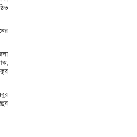
্ঠিত
নের
েলা
দাক,
িকুর
বুর
্লুর