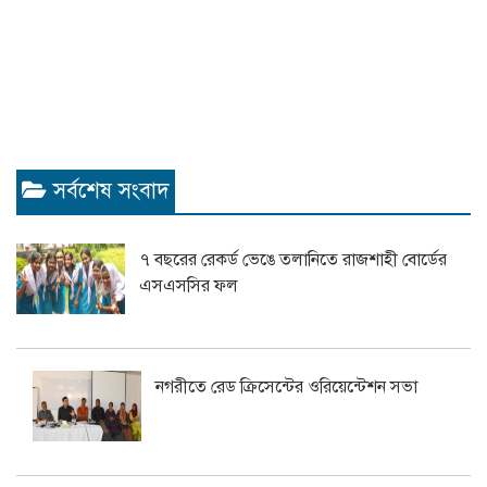
সর্বশেষ সংবাদ
৭ বছরের রেকর্ড ভেঙে তলানিতে রাজশাহী বোর্ডের
এসএসসির ফল
নগরীতে রেড ক্রিসেন্টের ওরিয়েন্টেশন সভা