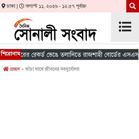
ঢাকা |
অগাস্ট ১১, ২০২৬ - ১২:৫৭ পূর্বাহ্ন
শিরোনাম
ছরের রেকর্ড ভেঙে তলানিতে রাজশাহী বোর্ডের এসএসসির ফ
প্রচ্ছদ
» কাঁচা ঘাষে জীবনের নবসুর্যোদয়