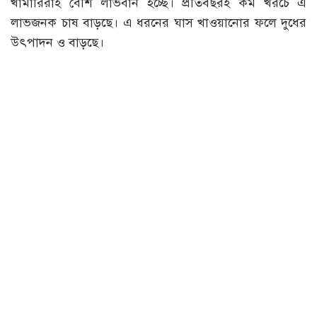
খামারিরাই বেশি লাভবান হচ্ছে। প্রতিবছরই কম খরচে এ
লাভজনক চাষ বাড়ছে। এ ধরনের ঘাস খাওয়ানোর ফলে দুধের
উৎপাদন ও বাড়ছে।