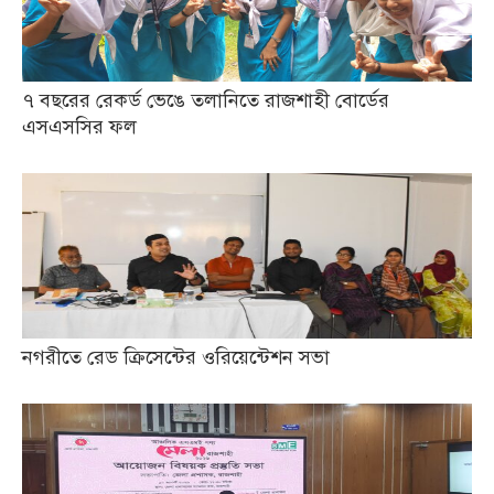
৭ বছরের রেকর্ড ভেঙে তলানিতে রাজশাহী বোর্ডের
এসএসসির ফল
নগরীতে রেড ক্রিসেন্টের ওরিয়েন্টেশন সভা