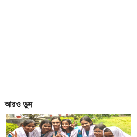
আরও ড়ুন