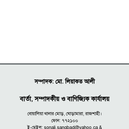
সম্পাদক: মো. লিয়াকত আলী
বার্তা, সম্পাদকীয় ও বাণিজ্যিক কার্যালয়
বোয়ালিয়া থানার মোড়, ঘোড়ামারা, রাজশাহী।
ফোন: ৭৭২১০০
ই-মেইল: sonali.sangbad@yahoo.ca &