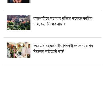
রাজশাহীতে সরবরাহ বৃদ্ধিতে কমেছে সবজির
দাম, চড়া ডিমের বাজার
রুয়েটের ১২৩৫ নবীন শিক্ষার্থী পেলেন মেশিন
রিডেবল লাইব্রেরি কার্ড