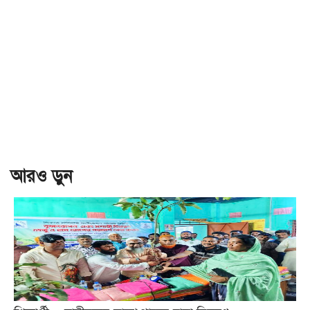
আরও ড়ুন