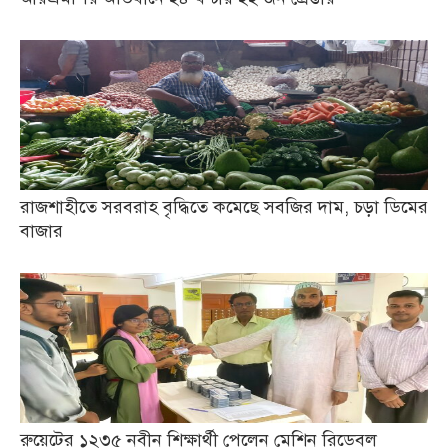
রাজশাহীতে সরবরাহ বৃদ্ধিতে কমেছে সবজির দাম, চড়া ডিমের
বাজার
রুয়েটের ১২৩৫ নবীন শিক্ষার্থী পেলেন মেশিন রিডেবল