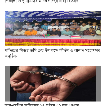
শিক্ষার্থী ও স্থানীয়দের মাঝে গাছের চারা বিতরণ
মন্দিরের নিজস্ব জমি ক্রয় উপলক্ষে কীর্তন ও আনন্দ মহোৎসব
অনুষ্ঠিত
আরএমপির অভিযানে ২৪ ঘণ্টায় ২২ জন গ্রেপ্তার