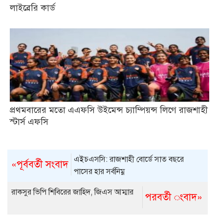
লাইব্রেরি কার্ড
প্রথমবারের মতো এএফসি উইমেন্স চ্যাম্পিয়ন্স লিগে রাজশাহী
স্টার্স এফসি
এইচএসসি: রাজশাহী বোর্ডে সাত বছরে
«পূর্ববর্তী সংবাদ
পাসের হার সর্বনিম্ন
রাকসুর ভিপি শিবিরের জাহিদ, জিএস আম্মার
পরবর্তী ংবাদ»