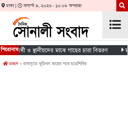
ঢাকা |
অগাস্ট ৯, ২০২৬ - ১০:০৮ অপরাহ্ন
শিরোনাম
্ষার্থী ও স্থানীয়দের মাঝে গাছের চারা বিতরণ
মন্দিরের
প্রচ্ছদ
» রাকসুতে ভূমিধস জয়ের পথে ছাত্রশিবির