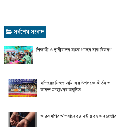
সর্বশেষ সংবাদ
শিক্ষার্থী ও স্থানীয়দের মাঝে গাছের চারা বিতরণ
মন্দিরের নিজস্ব জমি ক্রয় উপলক্ষে কীর্তন ও
আনন্দ মহোৎসব অনুষ্ঠিত
আরএমপির অভিযানে ২৪ ঘণ্টায় ২২ জন গ্রেপ্তার