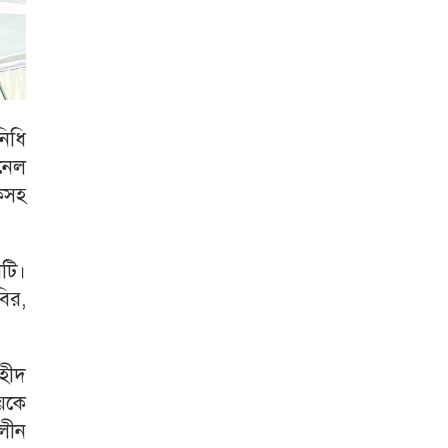
নিধি
নেল
ংকসহ
টি।
বির,
হীদ
লয়কে
ালীন