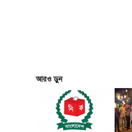
আরও ড়ুন