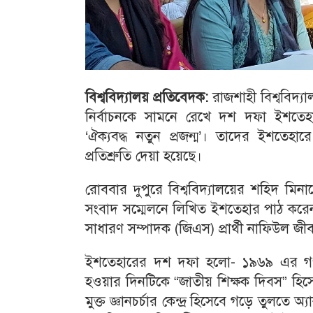
বিশ্ববিদ্যালয় প্রতিবেদক:
রাজশাহী বিশ্ববিদ্যা
নির্বাচনকে সামনে রেখে দশ দফা ইশতেহ
‘ঐক্যবদ্ধ নতুন প্রজন্ম’। তাদের ইশতেহারে
প্রতিশ্রুতি দেয়া হয়েছে।
রোববার দুপুরে বিশ্ববিদ্যালয়ের শহিদ মি
সংবাদ সম্মেলনে লিখিত ইশতেহার পাঠ করেন প
সাধারণ সম্পাদক (জিএস) প্রার্থী নাফিউল জীব
ইশতেহারের দশ দফা হলো- ১৯৬৯ এর গণঅভ্য
হওয়ার দিনটিকে “জাতীয় শিক্ষক দিবস” হিসে
মুক্ত জ্ঞানচর্চার কেন্দ্র হিসেবে গড়ে তুলতে অ