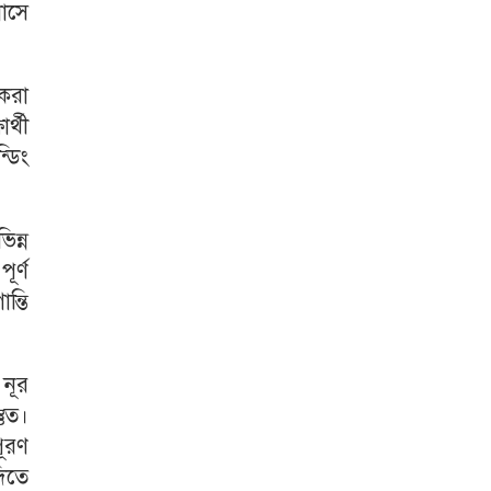
পাসে
 করা
র্থী
্ডিং
িন্ন
ূর্ণ
ন্তি
 নূর
তুত।
ূরণ
দিতে