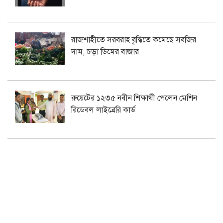
রাজশাহীতে সরবরাহ বৃদ্ধিতে কমেছে সবজির
দাম, চড়া ডিমের বাজার
রুয়েটের ১২৩৫ নবীন শিক্ষার্থী পেলেন মেশিন
রিডেবল লাইব্রেরি কার্ড