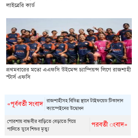
লাইব্রেরি কার্ড
প্রথমবারের মতো এএফসি উইমেন্স চ্যাম্পিয়ন্স লিগে রাজশাহী
স্টার্স এফসি
রাজশাহীসহ বিভিন্ন স্থানে টাইফয়েড টিকাদান
«পূর্ববর্তী সংবাদ
ক্যাম্পেইনের উদ্বোধন
পোরশায় বান্ধবীর বাড়িতে বেড়াতে গিয়ে
পরবর্তী ংবাদ»
পানিতে ডুবে শিশুর মৃত্যু