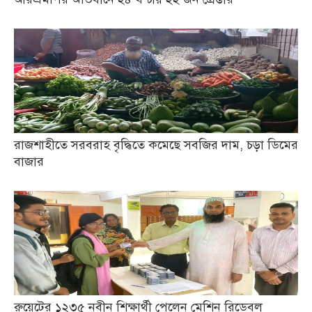
রাজশাহীতে সরবরাহ বৃদ্ধিতে কমেছে সবজির দাম, চড়া ডিমের
বাজার
রুয়েটের ১২৩৫ নবীন শিক্ষার্থী পেলেন মেশিন রিডেবল