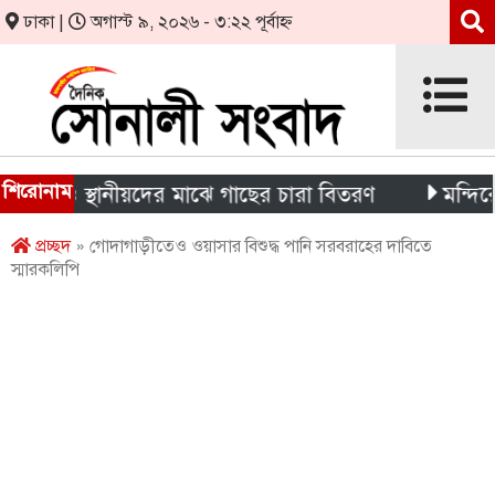
ঢাকা |
অগাস্ট ৯, ২০২৬ - ৩:২২ পূর্বাহ্ন
শিরোনাম
থী ও স্থানীয়দের মাঝে গাছের চারা বিতরণ
মন্দিরের নিজস
প্রচ্ছদ
» গোদাগাড়ীতেও ওয়াসার বিশুদ্ধ পানি সরবরাহের দাবিতে
স্মারকলিপি