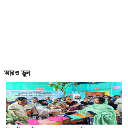
আরও ড়ুন