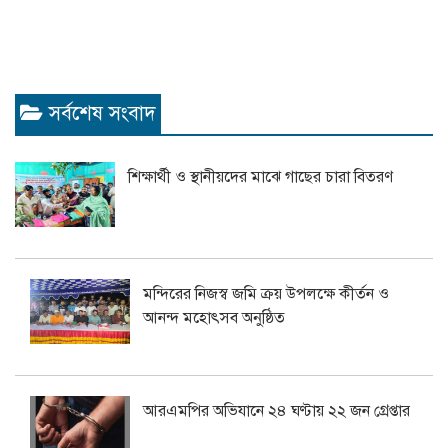
সর্বশেষ সংবাদ
শিক্ষার্থী ও স্থানীয়দের মাঝে গাছের চারা বিতরণ
মন্দিরের নিজস্ব জমি ক্রয় উপলক্ষে কীর্তন ও
আনন্দ মহোৎসব অনুষ্ঠিত
আরএমপির অভিযানে ২৪ ঘণ্টায় ২২ জন গ্রেপ্তার