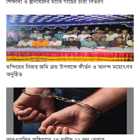
শিক্ষার্থী ও স্থানীয়দের মাঝে গাছের চারা বিতরণ
মন্দিরের নিজস্ব জমি ক্রয় উপলক্ষে কীর্তন ও আনন্দ মহোৎসব
অনুষ্ঠিত
আরএমপির অভিযানে ২৪ ঘণ্টায় ২২ জন গ্রেপ্তার