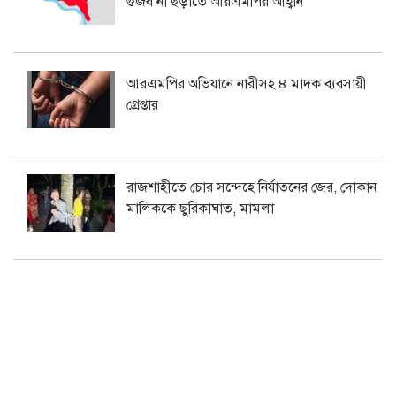
গুজব না ছড়াতে আরএমপির আহ্বান
আরএমপির অভিযানে নারীসহ ৪ মাদক ব্যবসায়ী
গ্রেপ্তার
রাজশাহীতে চোর সন্দেহে নির্যাতনের জের, দোকান
মালিককে ছুরিকাঘাত, মামলা