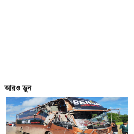
আরও ড়ুন