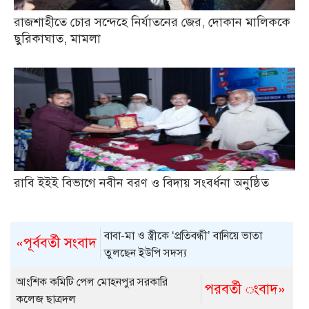
রাজশাহীতে চোর সন্দেহে নির্যাতনের জের, দোকান মালিককে
ছুরিকাঘাত, মামলা
রাবি ইইই বিভাগে নবীন বরণ ও বিদায় সংবর্ধনা অনুষ্ঠিত
বাবা-মা ও স্ত্রীকে ‘প্রতিবন্ধী’ বানিয়ে ভাতা
«পূর্ববর্তী সংবাদ
তুলছেন ইউপি সদস্য
আংশিক কমিটি পেল মোহনপুর সরকারি
পরবর্তী ংবাদ»
কলেজ ছাত্রদল