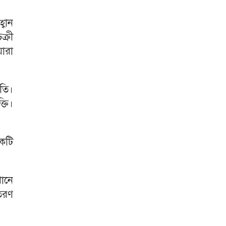
্বান
ক্রী
যারা
ুতি।
্তি।
কটি
খানে
তরণ