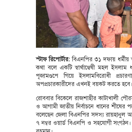
স্টাফ রিপোর্টার:
বিএনপির ৩১ দফায় ধর্মীয় স্
কথা বলে একটি স্বার্থান্বেষী মহল ইসলাম ধর
পূজামণ্ডপে গিয়ে ইসলামবিরোধী প্রচার
অপপ্রচারকারীদের এখনই বয়কট করতে হবে
রোববার বিকেলে রাজশাহীর কাটাখালী পৌরসভ
ও আগামী জাতীয় নির্বাচনে ধানের শীষের পক্
বলেছেন জেলা বিএনপির সদস্য রায়হানুল 
৭ নম্বর ওয়ার্ড বিএনপি ও সহযোগী সংগঠন। 
রহমান।