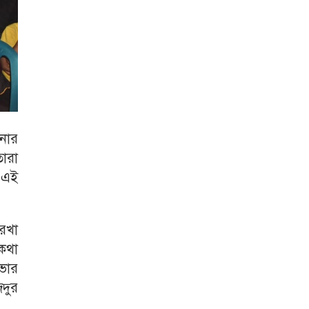
তনার
তারা
 এই
রেখা
 কথা
ভার
িদুর