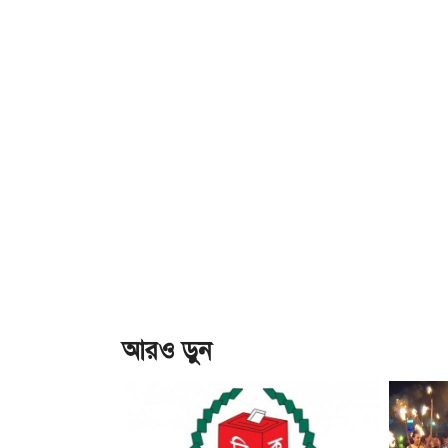
আরও ড়ুন