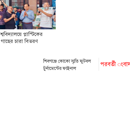
িশ্ববিদ্যালয়ে প্লাস্টিকের
 গাছের চারা বিতরণ
শিবগঞ্জে কোকো স্মৃতি ফুটবল
পরবর্তী ংবা
টুর্নামেন্টের ফাইনাল