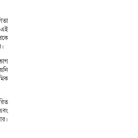
গিতা
র এই
থেকে
ন।
 ভাগ
হয়নি
েমিক
ষরিত
 এবং
বার।