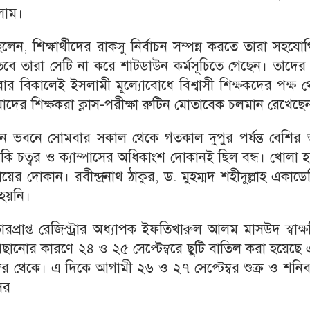
লাম।
েন, শিক্ষার্থীদের রাকসু নির্বাচন সম্পন্ন করতে তারা সহযো
 তবে তারা সেটি না করে শাটডাউন কর্মসূচিতে গেছেন। তাদে
র বিকালেই ইসলামী মূল্যোবোধে বিশ্বাসী শিক্ষকদের পক্ষ 
আমাদের শিক্ষকরা ক্লাস-পরীক্ষা রুটিন মোতাবেক চলমান রেখেছে
শাসন ভবনে সোমবার সকাল থেকে গতকাল দুপুর পর্যন্ত বেশির
টাকি চত্বর ও ক্যাম্পাসের অধিকাংশ দোকানই ছিল বন্ধ। খোলা 
ায়ের দোকান। রবীন্দ্রনাথ ঠাকুর, ড. মুহম্মদ শহীদুল্লাহ একাড
হয়নি।
ারপ্রাপ্ত রেজিস্ট্রার অধ্যাপক ইফতিখারুল আলম মাসউদ স্বাক্
 পেছানোর কারণে ২৪ ও ২৫ সেপ্টেম্বরে ছুটি বাতিল করা হয়েছে
টেম্বর থেকে। এ দিকে আগামী ২৬ ও ২৭ সেপ্টেম্বর শুক্র ও শনি
ের