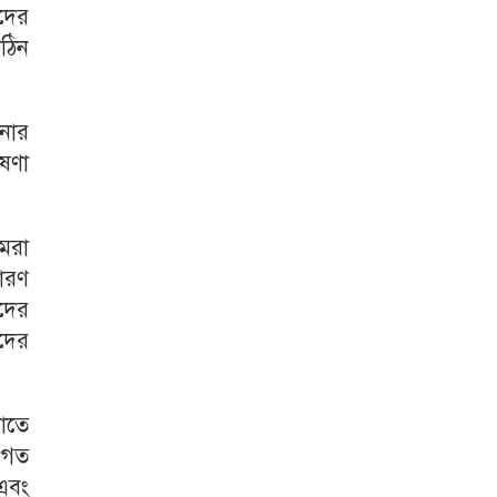
ীদের
ঠিন
ছনার
োষণা
আমরা
ারণ
াদের
াদের
াতে
‘গত
এবং