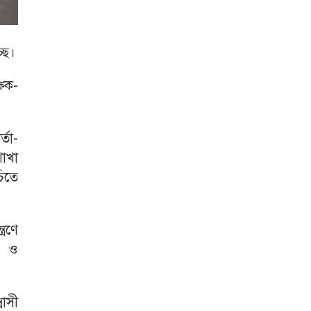
ছে।
্ষক-
তা-
শাখা
চিতে
্রণে
ন ও
রাসী