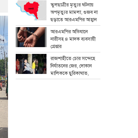
প্রতারক চক্র
স্কুলছাত্রীর মৃত্যুর ঘটনায়
অপমৃত্যুর মামলা, গুজব না
ছড়াতে আরএমপির আহ্বান
আরএমপির অভিযানে
নারীসহ ৪ মাদক ব্যবসায়ী
গ্রেপ্তার
রাজশাহীতে চোর সন্দেহে
নির্যাতনের জের, দোকান
মালিককে ছুরিকাঘাত,
মামলা