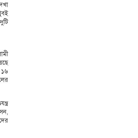
দেখা
খুবই
দুটি
লামী
েছে
ও ১৬
লের
্ত্র
াসন,
াদের