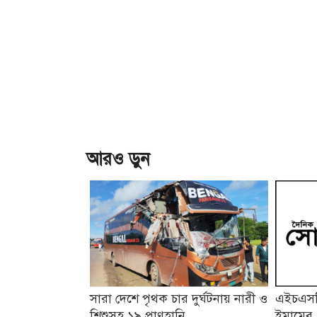
আরও ড়ুন
সারা দেশে পৃথক চার দুর্ঘটনায় নারী ও
এইচএসসি
শিশুসহ ১৯ প্রাণহানি
ইমামের 