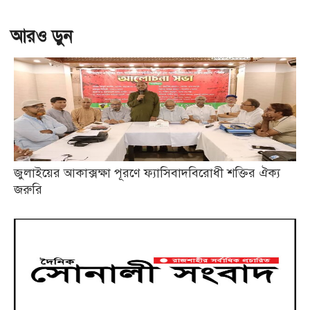
আরও ড়ুন
জুলাইয়ের আকাক্সক্ষা পূরণে ফ্যাসিবাদবিরোধী শক্তির ঐক্য
জরুরি