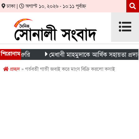
ঢাকা |
অগাস্ট ১০, ২০২৬ - ১০:১১ পূর্বাহ্ন
শিরোনাম
জরুরি
মেধাবী মাহমুদাকে আর্থিক সহায়তা প্রদান
প্রচ্ছদ
» গর্ভবতী গাভী জবাই করে মাংস বিক্রি করলো কসাই