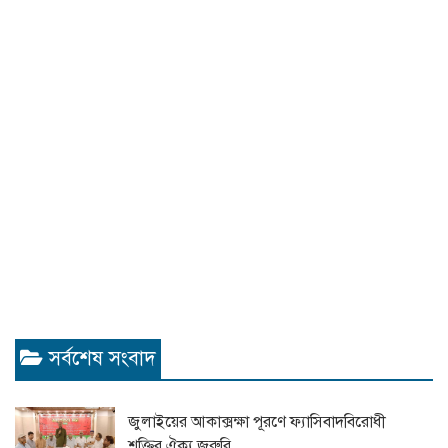
সর্বশেষ সংবাদ
জুলাইয়ের আকাক্সক্ষা পূরণে ফ্যাসিবাদবিরোধী
শক্তির ঐক্য জরুরি