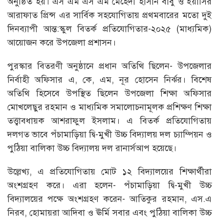
অনুষ্ঠিত হয়। এস এম এস এম মেহেদী হাসান বাবু ও ইয়াসির
আরাফাত প্রিন্স এর সার্বিক সহযোগিতায় প্রথমবারের মতো দুই
দিনব্যাপী আন্ত:স্কুল বিতর্ক প্রতিযোগিতার-২০২৫ (মাধ্যমিক)
আয়োজন করে উপজেলা প্রশাসন।
পুরস্কার বিতরণী অনুষ্ঠানে প্রধান অতিথি ছিলেন- উপজেলার
নির্বাহী অফিসার এ, কে, এম, নূর হোসেন নির্ঝর। বিশেষ
অতিথি হিসেবে উপস্থিত ছিলেন উপজেলা শিক্ষা অফিসার
মোখলেছুর রহমান ও মাধ্যমিক সমালোচনামূলক প্রশিক্ষণ শিক্ষা
তত্ত্বাবধায়ক আশরাফুল ইসলাম। এ বিতর্ক প্রতিযোগিতায়
দলগত ভাবে পঁচামাড়িয়া দ্বি-মুখী উচ্চ বিদ্যালয় দল চ্যাম্পিয়ন ও
পুঠিয়া বালিকা উচ্চ বিদ্যালয় দল রানার্সআপ হয়েছে।
উল্লেখ্য, এ প্রতিযোগিতায় মোট ১২ বিদ্যালয়ের শিক্ষার্থীরা
অংশগ্রহণ করে। এরা হলেন- পঁচামাড়িয়া দ্বি-মুখী উচ্চ
বিদ্যালয়ের পক্ষে অংশগ্রহণ করেন- আতিকুর রহমান, এস.এ
নিরব, হোমায়রা আদিবা ও ঊর্মি সবার এবং পুঠিয়া বালিকা উচ্চ