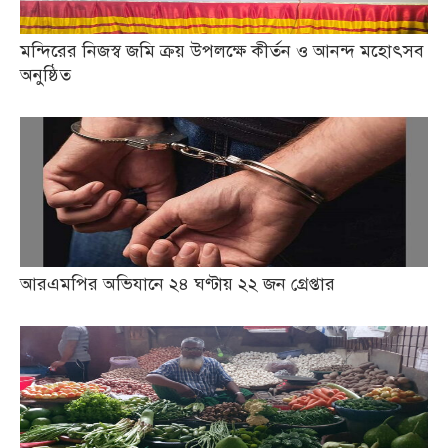
মন্দিরের নিজস্ব জমি ক্রয় উপলক্ষে কীর্তন ও আনন্দ মহোৎসব
অনুষ্ঠিত
আরএমপির অভিযানে ২৪ ঘণ্টায় ২২ জন গ্রেপ্তার