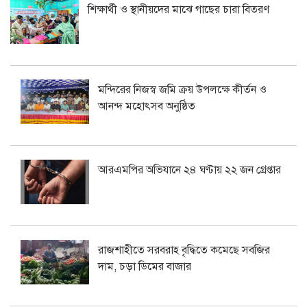
শিক্ষার্থী ও স্থানীয়দের মাঝে গাছের চারা বিতরণ
মন্দিরের নিজস্ব জমি ক্রয় উপলক্ষে কীর্তন ও
আনন্দ মহোৎসব অনুষ্ঠিত
আরএমপির অভিযানে ২৪ ঘণ্টায় ২২ জন গ্রেপ্তার
রাজশাহীতে সরবরাহ বৃদ্ধিতে কমেছে সবজির
দাম, চড়া ডিমের বাজার