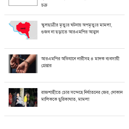
চক্র
স্কুলছাত্রীর মৃত্যুর ঘটনায় অপমৃত্যুর মামলা,
গুজব না ছড়াতে আরএমপির আহ্বান
আরএমপির অভিযানে নারীসহ ৪ মাদক ব্যবসায়ী
গ্রেপ্তার
রাজশাহীতে চোর সন্দেহে নির্যাতনের জের, দোকান
মালিককে ছুরিকাঘাত, মামলা