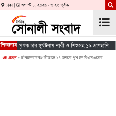
ঢাকা |
অগাস্ট ৮, ২০২৬ - ৩:২৩ পূর্বাহ্ন
শিরোনাম
শে পৃথক চার দুর্ঘটনায় নারী ও শিশুসহ ১৯ প্রাণহানি
এই
প্রচ্ছদ
» চাঁপাইনবাবগঞ্জ সীমান্তে ১৭ জনকে পুশ ইন বিএসএফের