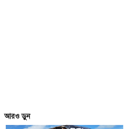
আরও ড়ুন