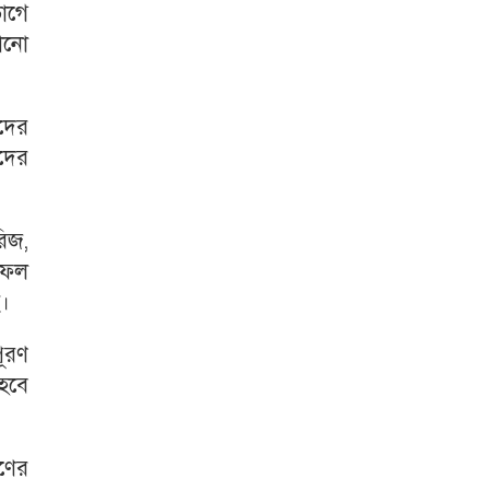
ভাগে
কোনো
ীদের
ীদের
রিজ,
লাফল
ে।
পূরণ
হবে
হণের