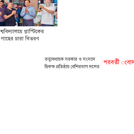
িশ্ববিদ্যালয়ে প্লাস্টিকের
 গাছের চারা বিতরণ
তত্ত্বাবধায়ক সরকার ও সংসদে
পরবর্তী ংবা
দ্বিকক্ষ প্রতিষ্ঠায় বেশিরভাগ দলের
ঐকমত্য