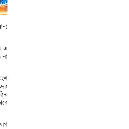
মান)
ন। এ
জানা
 অংশ
দের
্ঠিত
ভাবে
ুযোগ