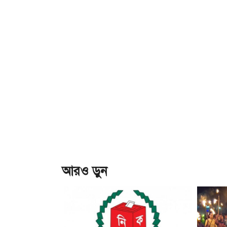
আরও ড়ুন