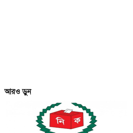
আরও ড়ুন