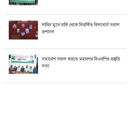
দাবির মুখে রাবি থেকে বিতর্কিত বিলবোর্ড সরাল
প্রশাসন
সমাবেশ সফল করতে মহানগর বিএনপির প্রস্তুতি
সভা