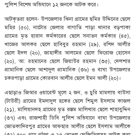
পুলিশ বিশেষ অভিযানে ১২ জনকে আটক করে।
আটকৃতরা হলেন- উপজেলার ঝিনা গ্রামের ছমির উদ্দিনের ছেলে
মহির (৫০), নাটোর জেলার বাগাতি পাড়া থানার বড়পাকা
গ্রামের মৃত হারান কর্মকারের ছেলে সনাতন কর্মকার (৪৫),
খাজের আলকর ছেলে হাবিবুর রহমান (২৯), রশিদ আলীর
ছেলে ইদল (২০), জাহাঙ্গীর আলমের ছেলে ফিরোজ হোসেন
(২০), আ: রহমানের ছেলে জিয়াউর রহমান (৩৫), দেলশার
প্রামানিক ছেলে আশাদুল প্রামানিক (৩৬) ও বাঘা উপজেলার
চকরপাড়া গ্রামের কোরবান আলীর ছেলে ইমন আলী (২০)।
এছাড়াও জিআর ওয়ারেন্ট মূলে ২ জন, ও চুরি মামলায় বাউসা
(টাউরী) গ্রামের ইমদাদুল হকের ছেলে শিমুল ইসলাম কাজল
(২১), মালিয়ানদহ গ্রামের মৃত রস্তম মালিথার ছেলে শাহাবুদ্দিন
(৩৭) এবং রাজশাহী ডিবি পুলিশ অভিযানে বাঘা উপজেলার
জোতকাদিরপুর গ্রামের আফছার আলীর ছেলে ইসলাম আলীকে
(৩২) ৫০০ গ্রাম গাঁজা ও ২৫ বোতল ফেন্সিডিলসহ আটক করা