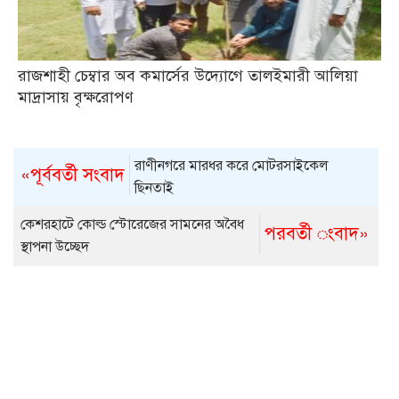
রাজশাহী চেম্বার অব কমার্সের উদ্যোগে তালইমারী আলিয়া
মাদ্রাসায় বৃক্ষরোপণ
রাণীনগরে মারধর করে মোটরসাইকেল
«পূর্ববর্তী সংবাদ
ছিনতাই
কেশরহাটে কোল্ড স্টোরেজের সামনের অবৈধ
পরবর্তী ংবাদ»
স্থাপনা উচ্ছেদ