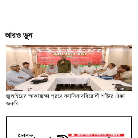
আরও ড়ুন
জুলাইয়ের আকাক্সক্ষা পূরণে ফ্যাসিবাদবিরোধী শক্তির ঐক্য
জরুরি