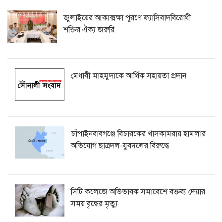
জুলাইয়ের আকাক্সক্ষা পূরণে ফ্যাসিবাদবিরোধী
শক্তির ঐক্য জরুরি
মেধাবী মাহমুদাকে আর্থিক সহায়তা প্রদান
চাঁপাইনবাবগঞ্জে বিচারকের খাসকামরায় হামলার
অভিযোগ ছাত্রদল-যুবদলের বিরুদ্ধে
সিটি কলেজে অভিভাবক সমাবেশে বক্তব্য দেয়ার
সময় বৃদ্ধের মৃত্যু