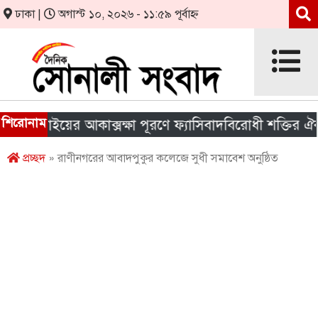
ঢাকা |
অগাস্ট ১০, ২০২৬ - ১১:৫৯ পূর্বাহ্ন
শিরোনাম
জুলাইয়ের আকাক্সক্ষা পূরণে ফ্যাসিবাদবিরোধী শক্তির ঐক্য জর
প্রচ্ছদ
» রাণীনগরের আবাদপুকুর কলেজে সুধী সমাবেশ অনুষ্ঠিত