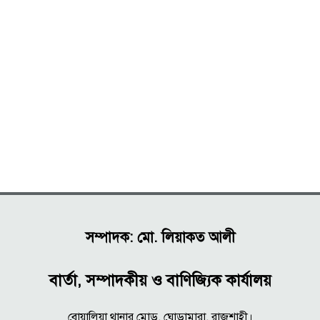
সম্পাদক: মো. লিয়াকত আলী
বার্তা, সম্পাদকীয় ও বাণিজ্যিক কার্যালয়
বোয়ালিয়া থানার মোড়, ঘোড়ামারা, রাজশাহী।