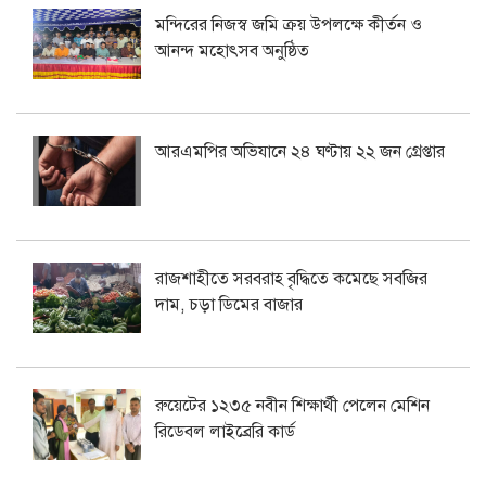
মন্দিরের নিজস্ব জমি ক্রয় উপলক্ষে কীর্তন ও
আনন্দ মহোৎসব অনুষ্ঠিত
আরএমপির অভিযানে ২৪ ঘণ্টায় ২২ জন গ্রেপ্তার
রাজশাহীতে সরবরাহ বৃদ্ধিতে কমেছে সবজির
দাম, চড়া ডিমের বাজার
রুয়েটের ১২৩৫ নবীন শিক্ষার্থী পেলেন মেশিন
রিডেবল লাইব্রেরি কার্ড