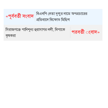
বিএনপি নেতা দুলুর নামে অপপ্রচারের
«পূর্ববর্তী সংবাদ
প্রতিবাদে বিক্ষোভ মিছিল
সিরাজগঞ্জে পানিশূন্য হুরাসাগর নদী, বিপাকে
পরবর্তী ংবাদ»
কৃষকরা