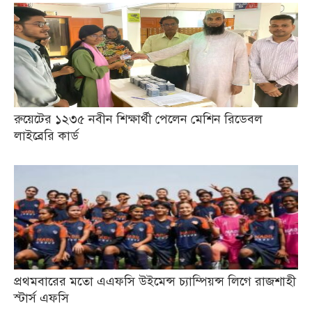
রুয়েটের ১২৩৫ নবীন শিক্ষার্থী পেলেন মেশিন রিডেবল
লাইব্রেরি কার্ড
প্রথমবারের মতো এএফসি উইমেন্স চ্যাম্পিয়ন্স লিগে রাজশাহী
স্টার্স এফসি