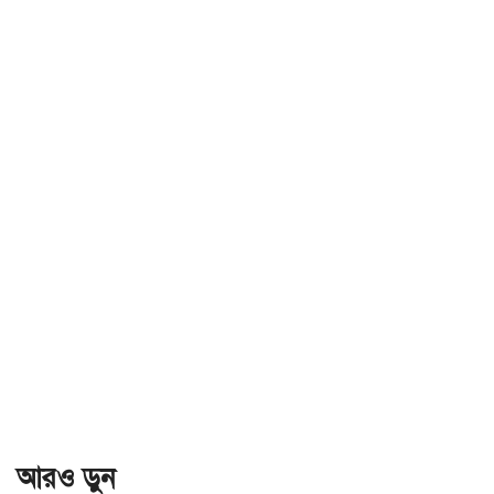
আরও ড়ুন