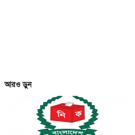
আরও ড়ুন