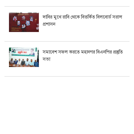
দাবির মুখে রাবি থেকে বিতর্কিত বিলবোর্ড সরাল
প্রশাসন
সমাবেশ সফল করতে মহানগর বিএনপির প্রস্তুতি
সভা