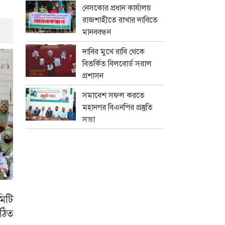
নেসকোর প্রধান কার্যালয়
রাজশাহীতে রাখার দাবিতে
মানববন্ধন
দাবির মুখে রাবি থেকে
বিতর্কিত বিলবোর্ড সরাল
প্রশাসন
সমাবেশ সফল করতে
মহানগর বিএনপির প্রস্তুতি
সভা
মিটি
গঠিত