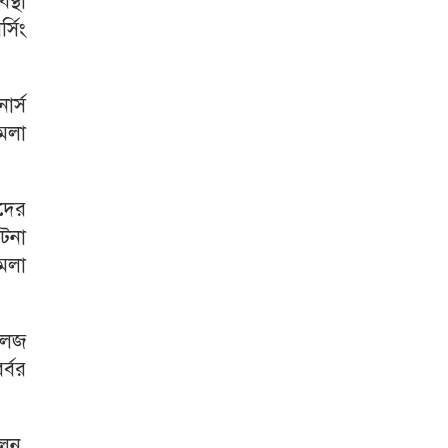
স্থা
্সিং
ার্স
মলা
দের
টনা
ামলা
লেজ
্বর
লেন,