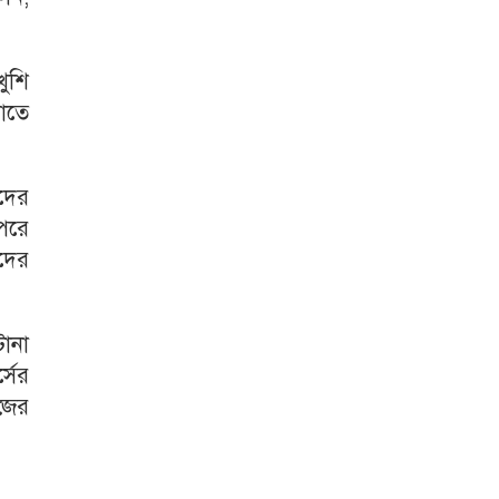
খুশি
াতে
াদের
 পরে
সদের
টানা
সের
 জের