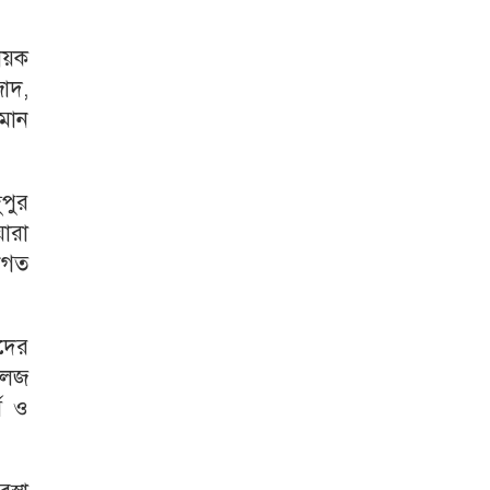
বায়ক
াদ,
মান
ুপুর
য়ারা
ইনগত
রদের
লেজ
স ও