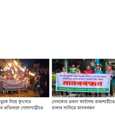
তৃত্বকে নিয়ে কুৎসার
নেসকোর প্রধান কার্যালয় রাজশাহীতে
র প্রতিবাদে গোদাগাড়ীতে
রাখার দাবিতে মানববন্ধন