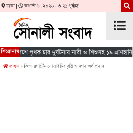
ঢাকা |
অগাস্ট ৮, ২০২৬ - ৩:২১ পূর্বাহ্ন
শিরোনাম
 দেশে পৃথক চার দুর্ঘটনায় নারী ও শিশুসহ ১৯ প্রাণহানি
প্রচ্ছদ
» কিন্ডারগার্টেন সোসাইটির বৃত্তি ও নগদ অর্থ প্রদান