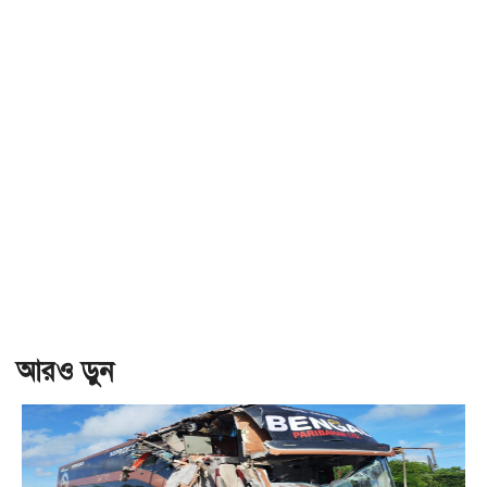
আরও ড়ুন