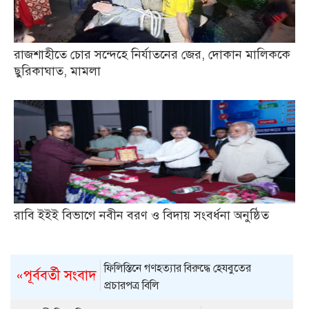
রাজশাহীতে চোর সন্দেহে নির্যাতনের জের, দোকান মালিককে
ছুরিকাঘাত, মামলা
রাবি ইইই বিভাগে নবীন বরণ ও বিদায় সংবর্ধনা অনুষ্ঠিত
ফিলিস্তিনে গণহত্যার বিরুদ্ধে হেযবুতের
«পূর্ববর্তী সংবাদ
প্রচারপত্র বিলি