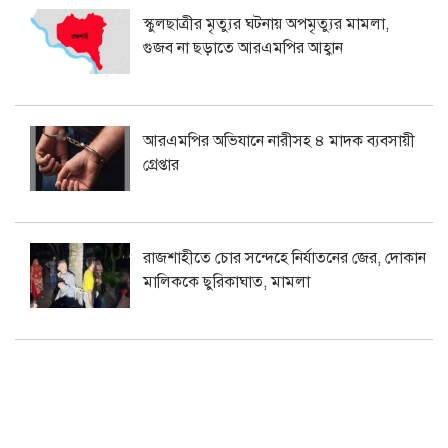
স্কুলছাত্রীর মৃত্যুর ঘটনায় অপমৃত্যুর মামলা,
গুজব না ছড়াতে আরএমপির আহ্বান
আরএমপির অভিযানে নারীসহ ৪ মাদক ব্যবসায়ী
গ্রেপ্তার
রাজশাহীতে চোর সন্দেহে নির্যাতনের জের, দোকান
মালিককে ছুরিকাঘাত, মামলা