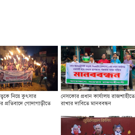
তৃত্বকে নিয়ে কুৎসার
নেসকোর প্রধান কার্যালয় রাজশাহীতে
র প্রতিবাদে গোদাগাড়ীতে
রাখার দাবিতে মানববন্ধন