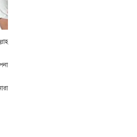
্লাহ
্পনা
ারা