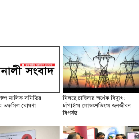
িল্প মালিক সমিতির
মিলছে চাহিদার অর্ধেক বিদ্যুৎ:
নের তফসিল ঘোষণা
চাঁপাইয়ে লোডশেডিংয়ে জনজীবন
বিপর্যস্ত