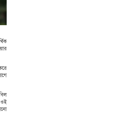
থিক
েয়ার
করে
 আগে
হবিল
ক ওই
কোনো