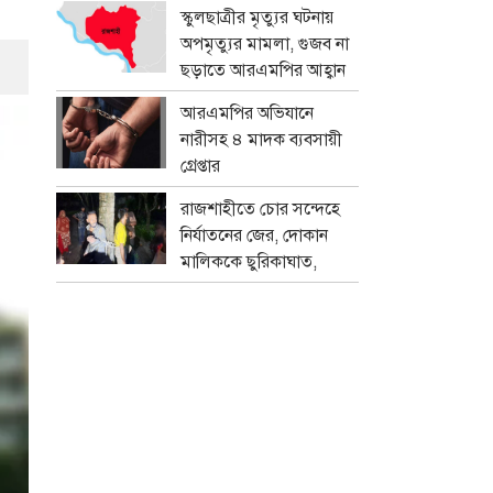
প্রতারক চক্র
স্কুলছাত্রীর মৃত্যুর ঘটনায়
অপমৃত্যুর মামলা, গুজব না
ছড়াতে আরএমপির আহ্বান
আরএমপির অভিযানে
নারীসহ ৪ মাদক ব্যবসায়ী
গ্রেপ্তার
রাজশাহীতে চোর সন্দেহে
নির্যাতনের জের, দোকান
মালিককে ছুরিকাঘাত,
মামলা