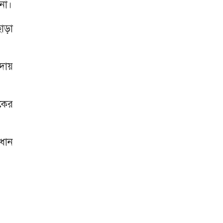
না।
ছাড়া
 দায়
ংকের
ধান