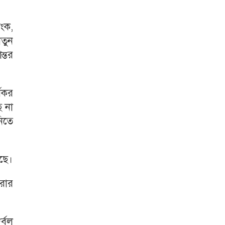
াংক,
তুন
ন্তর
যকর
 না
নিতে
ছে।
করার
র্বল