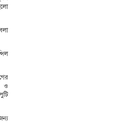
 হলো
 বলা
সিল
াগের
ভ ও
পুটি
ন্য