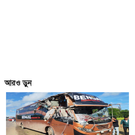
আরও ড়ুন