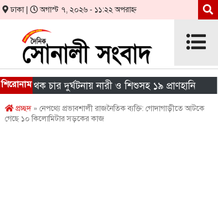
ঢাকা |
অগাস্ট ৭, ২০২৬ - ১১:২২ অপরাহ্ন
শিরোনাম
পৃথক চার দুর্ঘটনায় নারী ও শিশুসহ ১৯ প্রাণহানি
এইচএস
প্রচ্ছদ
» নেপথ্যে প্রভাবশালী রাজনৈতিক ব্যক্তি: গোদাগাড়ীতে আটকে
গেছে ১০ কিলোমিটার সড়কের কাজ