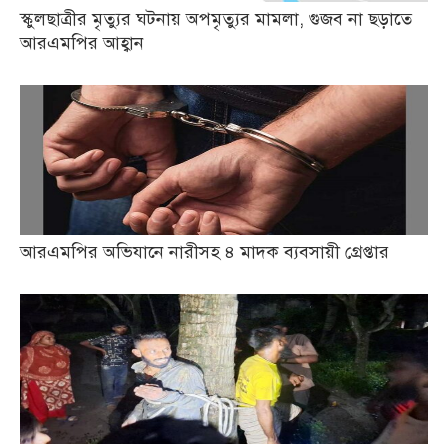
স্কুলছাত্রীর মৃত্যুর ঘটনায় অপমৃত্যুর মামলা, গুজব না ছড়াতে
আরএমপির আহ্বান
আরএমপির অভিযানে নারীসহ ৪ মাদক ব্যবসায়ী গ্রেপ্তার