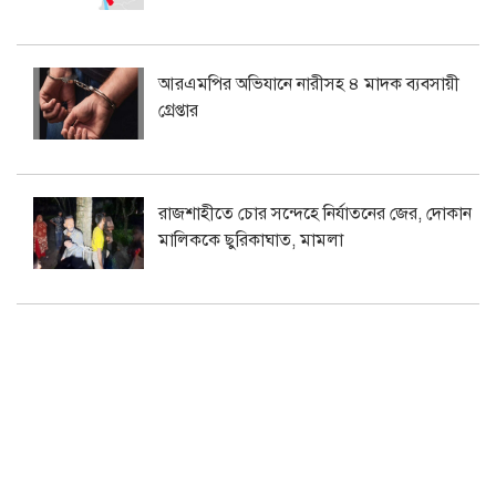
আরএমপির অভিযানে নারীসহ ৪ মাদক ব্যবসায়ী
গ্রেপ্তার
রাজশাহীতে চোর সন্দেহে নির্যাতনের জের, দোকান
মালিককে ছুরিকাঘাত, মামলা