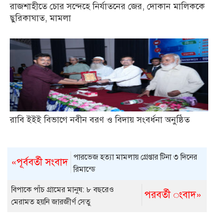
রাজশাহীতে চোর সন্দেহে নির্যাতনের জের, দোকান মালিককে
ছুরিকাঘাত, মামলা
রাবি ইইই বিভাগে নবীন বরণ ও বিদায় সংবর্ধনা অনুষ্ঠিত
পারভেজ হত্যা মামলায় গ্রেপ্তার টিনা ৩ দিনের
«পূর্ববর্তী সংবাদ
রিমান্ডে
বিপাকে পাঁচ গ্রামের মানুষ: ৮ বছরেও
পরবর্তী ংবাদ»
মেরামত হয়নি জারজীর্ণ সেতু