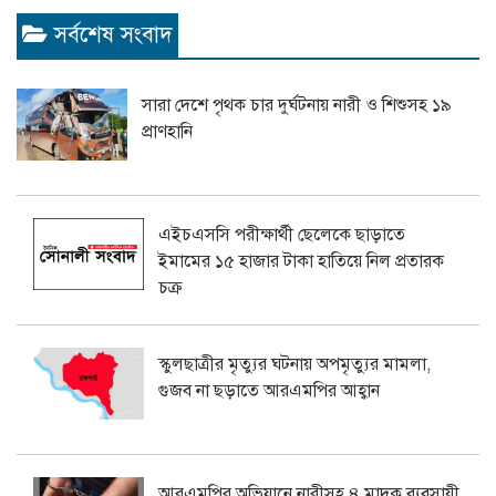
সর্বশেষ সংবাদ
সারা দেশে পৃথক চার দুর্ঘটনায় নারী ও শিশুসহ ১৯
প্রাণহানি
এইচএসসি পরীক্ষার্থী ছেলেকে ছাড়াতে
ইমামের ১৫ হাজার টাকা হাতিয়ে নিল প্রতারক
চক্র
স্কুলছাত্রীর মৃত্যুর ঘটনায় অপমৃত্যুর মামলা,
গুজব না ছড়াতে আরএমপির আহ্বান
আরএমপির অভিযানে নারীসহ ৪ মাদক ব্যবসায়ী