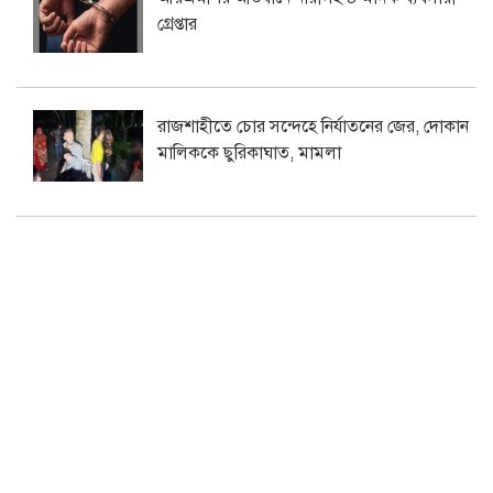
গ্রেপ্তার
রাজশাহীতে চোর সন্দেহে নির্যাতনের জের, দোকান
মালিককে ছুরিকাঘাত, মামলা