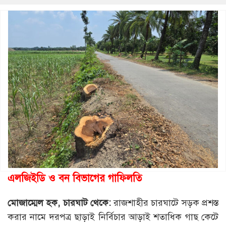
এলজিইডি ও বন বিভাগের গাফিলতি
মোজাম্মেল
হক
,
চারঘাট
থেকে
:
রাজশাহীর চারঘাটে সড়ক প্রশস্ত
করার নামে দরপত্র ছাড়াই নির্বিচার আড়াই শতাধিক গাছ কেটে