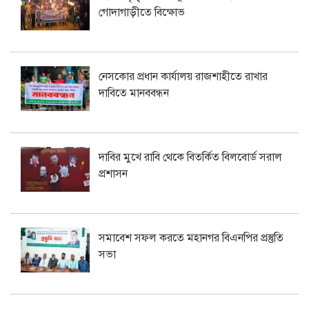
গোদাগাড়ীতে বিক্ষোভ
নেসকোর প্রধান কার্যালয় রাজশাহীতে রাখার
দাবিতে মানববন্ধন
দাবির মুখে রাবি থেকে বিতর্কিত বিলবোর্ড সরাল
প্রশাসন
সমাবেশ সফল করতে মহানগর বিএনপির প্রস্তুতি
সভা