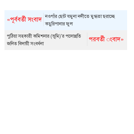
নওগাঁর ছোট যমুনা নদীতে মুগ্ধতা ছরাচ্ছে
«পূর্ববর্তী সংবাদ
কচুরিপানার ফুল
পুঠিয়া সহকারী কমিশনার (ভূমি)’র পদোন্নতি
পরবর্তী ংবাদ»
জনিত বিদায়ী সংবর্ধনা