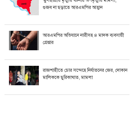
স্কুলছাত্রীর মৃত্যুর ঘটনায় অপমৃত্যুর মামলা,
গুজব না ছড়াতে আরএমপির আহ্বান
আরএমপির অভিযানে নারীসহ ৪ মাদক ব্যবসায়ী
গ্রেপ্তার
রাজশাহীতে চোর সন্দেহে নির্যাতনের জের, দোকান
মালিককে ছুরিকাঘাত, মামলা