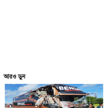
আরও ড়ুন