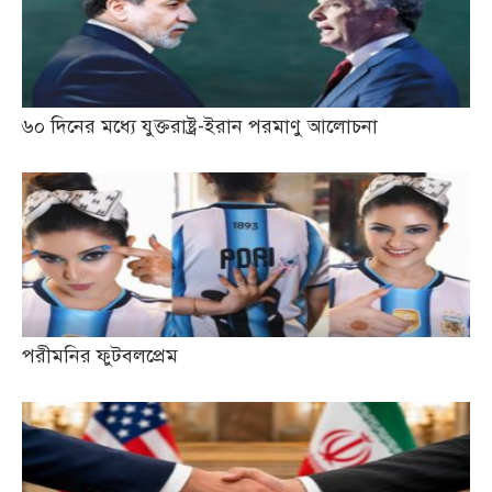
৬০ দিনের মধ্যে যুক্তরাষ্ট্র-ইরান পরমাণু আলোচনা
পরীমনির ফুটবলপ্রেম