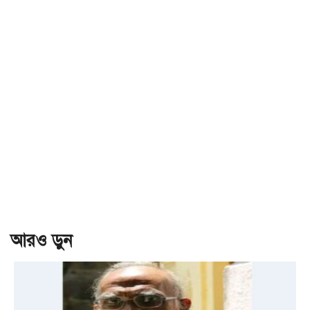
আরও ড়ুন