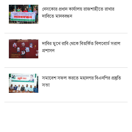
নেসকোর প্রধান কার্যালয় রাজশাহীতে রাখার
দাবিতে মানববন্ধন
দাবির মুখে রাবি থেকে বিতর্কিত বিলবোর্ড সরাল
প্রশাসন
সমাবেশ সফল করতে মহানগর বিএনপির প্রস্তুতি
সভা