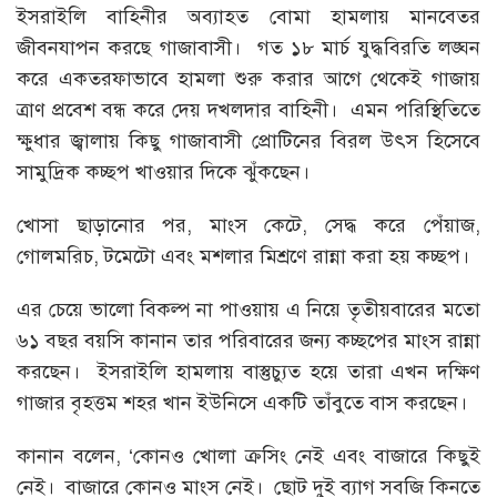
ইসরাইলি বাহিনীর অব্যাহত বোমা হামলায় মানবেতর
জীবনযাপন করছে গাজাবাসী। গত ১৮ মার্চ যুদ্ধবিরতি লঙ্ঘন
করে একতরফাভাবে হামলা শুরু করার আগে থেকেই গাজায়
ত্রাণ প্রবেশ বন্ধ করে দেয় দখলদার বাহিনী। এমন পরিস্থিতিতে
ক্ষুধার জ্বালায় কিছু গাজাবাসী প্রোটিনের বিরল উৎস হিসেবে
সামুদ্রিক কচ্ছপ খাওয়ার দিকে ঝুঁকছেন।
খোসা ছাড়ানোর পর, মাংস কেটে, সেদ্ধ করে পেঁয়াজ,
গোলমরিচ, টমেটো এবং মশলার মিশ্রণে রান্না করা হয় কচ্ছপ।
এর চেয়ে ভালো বিকল্প না পাওয়ায় এ নিয়ে তৃতীয়বারের মতো
৬১ বছর বয়সি কানান তার পরিবারের জন্য কচ্ছপের মাংস রান্না
করছেন। ইসরাইলি হামলায় বাস্তুচ্যুত হয়ে তারা এখন দক্ষিণ
গাজার বৃহত্তম শহর খান ইউনিসে একটি তাঁবুতে বাস করছেন।
কানান বলেন, ‘কোনও খোলা ক্রসিং নেই এবং বাজারে কিছুই
নেই। বাজারে কোনও মাংস নেই। ছোট দুই ব্যাগ সবজি কিনতে