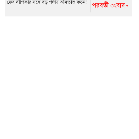
ফের দীপিকার সঙ্গে বড় পর্দায় অমিতাভ বচ্চন!
পরবর্তী ংবাদ»