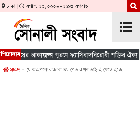
ঢাকা |
অগাস্ট ১০, ২০২৬ - ১:০৩ অপরাহ্ন
শিরোনাম
য়ের আকাক্সক্ষা পূরণে ফ্যাসিবাদবিরোধী শক্তির ঐক্য জরুরি
প্রচ্ছদ
» ‘যে কচ্ছপকে বাচ্চারা ভয় পেত এখন তাই-ই খেতে হচ্ছে’