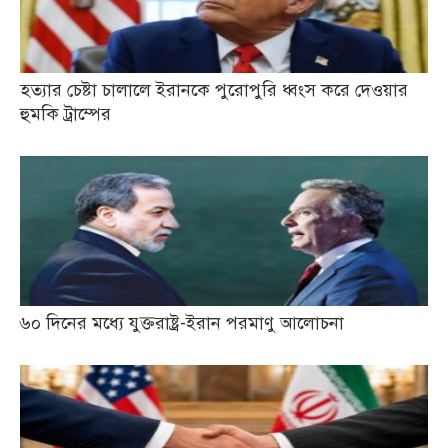
হত্যার চেষ্টা চালালে ইরানকে পুরোপুরি ধ্বংস করে দেওয়ার
হুমকি ট্রাম্পের
৬০ দিনের মধ্যে যুক্তরাষ্ট্র-ইরান পরমাণু আলোচনা