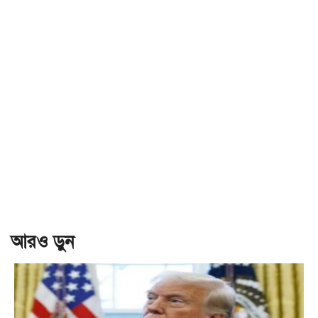
আরও ড়ুন