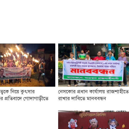
তৃত্বকে নিয়ে কুৎসার
নেসকোর প্রধান কার্যালয় রাজশাহীতে
র প্রতিবাদে গোদাগাড়ীতে
রাখার দাবিতে মানববন্ধন