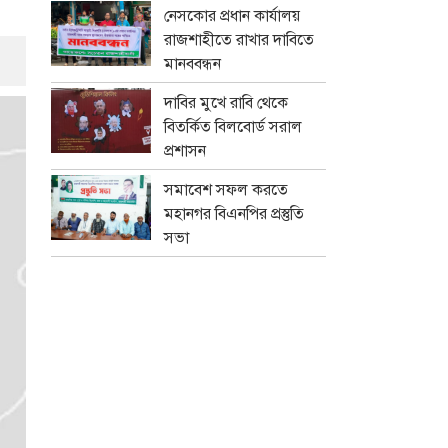
নেসকোর প্রধান কার্যালয়
রাজশাহীতে রাখার দাবিতে
মানববন্ধন
দাবির মুখে রাবি থেকে
বিতর্কিত বিলবোর্ড সরাল
প্রশাসন
সমাবেশ সফল করতে
মহানগর বিএনপির প্রস্তুতি
সভা