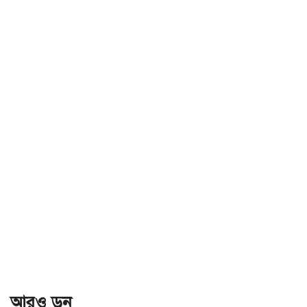
আরও ড়ুন