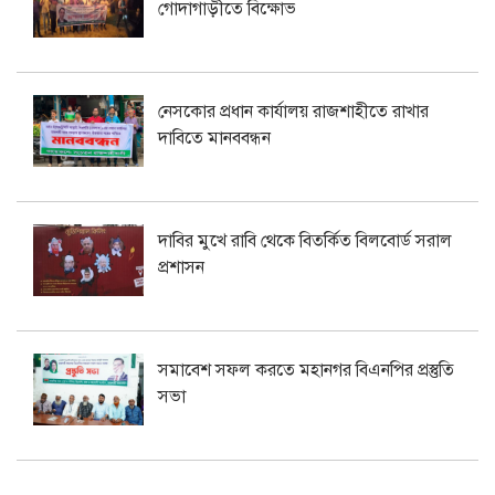
গোদাগাড়ীতে বিক্ষোভ
নেসকোর প্রধান কার্যালয় রাজশাহীতে রাখার
দাবিতে মানববন্ধন
দাবির মুখে রাবি থেকে বিতর্কিত বিলবোর্ড সরাল
প্রশাসন
সমাবেশ সফল করতে মহানগর বিএনপির প্রস্তুতি
সভা