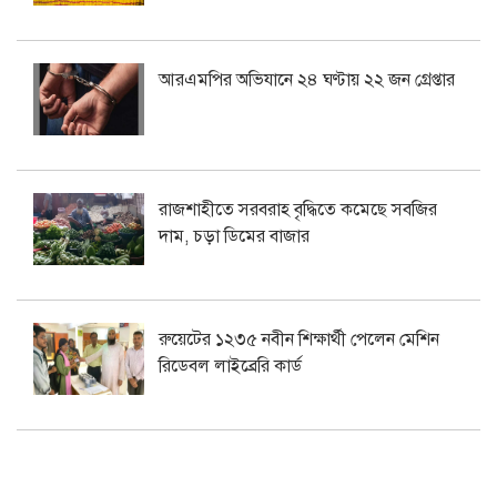
আরএমপির অভিযানে ২৪ ঘণ্টায় ২২ জন গ্রেপ্তার
রাজশাহীতে সরবরাহ বৃদ্ধিতে কমেছে সবজির
দাম, চড়া ডিমের বাজার
রুয়েটের ১২৩৫ নবীন শিক্ষার্থী পেলেন মেশিন
রিডেবল লাইব্রেরি কার্ড