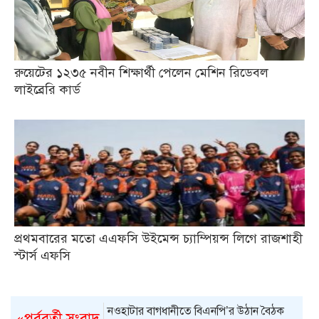
রুয়েটের ১২৩৫ নবীন শিক্ষার্থী পেলেন মেশিন রিডেবল
লাইব্রেরি কার্ড
প্রথমবারের মতো এএফসি উইমেন্স চ্যাম্পিয়ন্স লিগে রাজশাহী
স্টার্স এফসি
নওহাটার বাগধানীতে বিএনপি’র উঠান বৈঠক
«পূর্ববর্তী সংবাদ