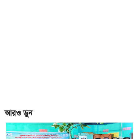
আরও ড়ুন