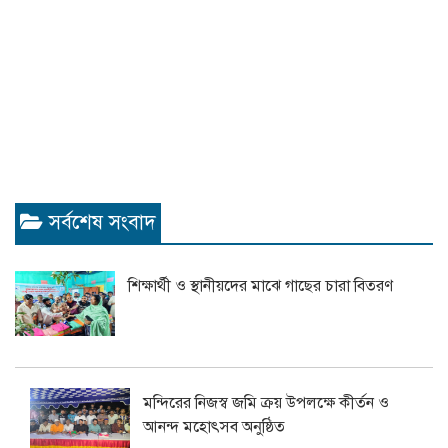
সর্বশেষ সংবাদ
শিক্ষার্থী ও স্থানীয়দের মাঝে গাছের চারা বিতরণ
মন্দিরের নিজস্ব জমি ক্রয় উপলক্ষে কীর্তন ও
আনন্দ মহোৎসব অনুষ্ঠিত