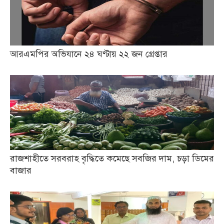
আরএমপির অভিযানে ২৪ ঘণ্টায় ২২ জন গ্রেপ্তার
রাজশাহীতে সরবরাহ বৃদ্ধিতে কমেছে সবজির দাম, চড়া ডিমের
বাজার