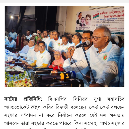
নাটোর
প্রতিনিধি
:
বিএনপির সিনিয়র যুগ্ম মহাসচিব
অ্যাডভোকেট রুহুল কবির রিজভী বলেছেন, কেউ কেউ বলছেন
সংস্কার সম্পাদন না করে নির্বাচন করলে যেই দল ক্ষমতায়
আসবে- তারা সংস্কার করতে পারবে কিনা সন্দেহ। অথচ সংস্কার