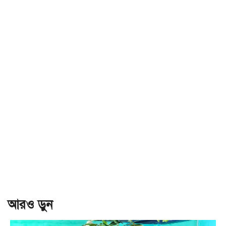
আরও ড়ুন