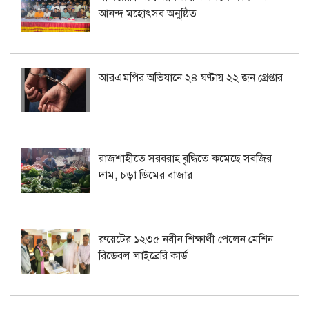
আনন্দ মহোৎসব অনুষ্ঠিত
আরএমপির অভিযানে ২৪ ঘণ্টায় ২২ জন গ্রেপ্তার
রাজশাহীতে সরবরাহ বৃদ্ধিতে কমেছে সবজির
দাম, চড়া ডিমের বাজার
রুয়েটের ১২৩৫ নবীন শিক্ষার্থী পেলেন মেশিন
রিডেবল লাইব্রেরি কার্ড