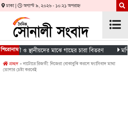
ঢাকা |
অগাস্ট ৯, ২০২৬ - ১০:২১ অপরাহ্ন
শিরোনাম
ার্থী ও স্থানীয়দের মাঝে গাছের চারা বিতরণ
মন্দিরের নি
প্রচ্ছদ
» নাটোরে রিজভী: নিজেরা বোঝাবুঝি করলে ফ্যাসিবাদ মাথা
তোলার চেষ্টা করবেই