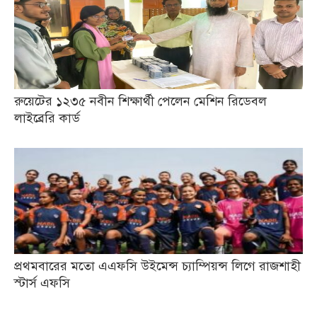
রুয়েটের ১২৩৫ নবীন শিক্ষার্থী পেলেন মেশিন রিডেবল
লাইব্রেরি কার্ড
প্রথমবারের মতো এএফসি উইমেন্স চ্যাম্পিয়ন্স লিগে রাজশাহী
স্টার্স এফসি