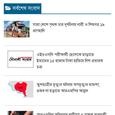
সর্বশেষ সংবাদ
সারা দেশে পৃথক চার দুর্ঘটনায় নারী ও শিশুসহ ১৯
প্রাণহানি
এইচএসসি পরীক্ষার্থী ছেলেকে ছাড়াতে
ইমামের ১৫ হাজার টাকা হাতিয়ে নিল প্রতারক
চক্র
স্কুলছাত্রীর মৃত্যুর ঘটনায় অপমৃত্যুর মামলা,
গুজব না ছড়াতে আরএমপির আহ্বান
আরএমপির অভিযানে নারীসহ ৪ মাদক ব্যবসায়ী