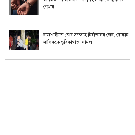
গ্রেপ্তার
রাজশাহীতে চোর সন্দেহে নির্যাতনের জের, দোকান
মালিককে ছুরিকাঘাত, মামলা