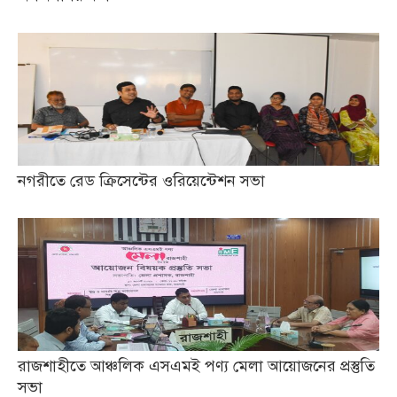
নগরীতে রেড ক্রিসেন্টের ওরিয়েন্টেশন সভা
রাজশাহীতে আঞ্চলিক এসএমই পণ্য মেলা আয়োজনের প্রস্তুতি
সভা