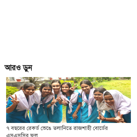
আরও ড়ুন
৭ বছরের রেকর্ড ভেঙে তলানিতে রাজশাহী বোর্ডের
এসএসসির ফল