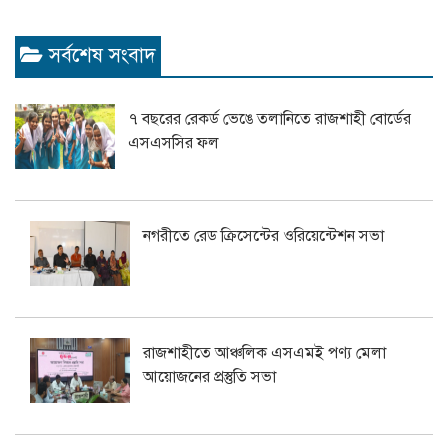
সর্বশেষ সংবাদ
৭ বছরের রেকর্ড ভেঙে তলানিতে রাজশাহী বোর্ডের
এসএসসির ফল
নগরীতে রেড ক্রিসেন্টের ওরিয়েন্টেশন সভা
রাজশাহীতে আঞ্চলিক এসএমই পণ্য মেলা
আয়োজনের প্রস্তুতি সভা