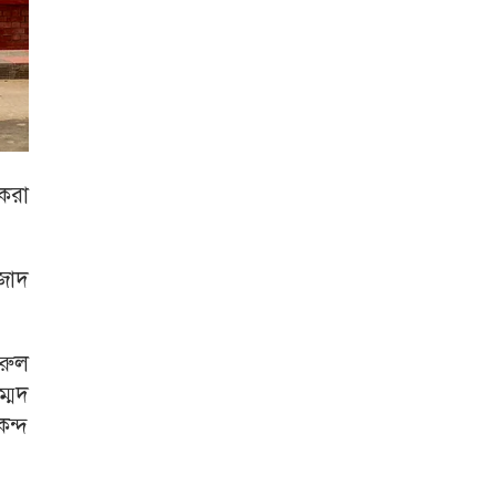
 করা
মজাদ
জরুল
ম্মদ
কন্দ