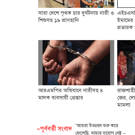
সারা দেশে পৃথক চার দুর্ঘটনায় নারী ও
এইচএসসি
শিশুসহ ১৯ প্রাণহানি
ইমামের 
প্রতারক 
আরএমপির অভিযানে নারীসহ ৪
রাজশাহী
মাদক ব্যবসায়ী গ্রেপ্তার
জের, দো
মামলা
‘আমরা উড্ডয়ন শুরু করে
«পূর্ববর্তী সংবাদ
ফেলেছি, নামার সুযোগ নেই –