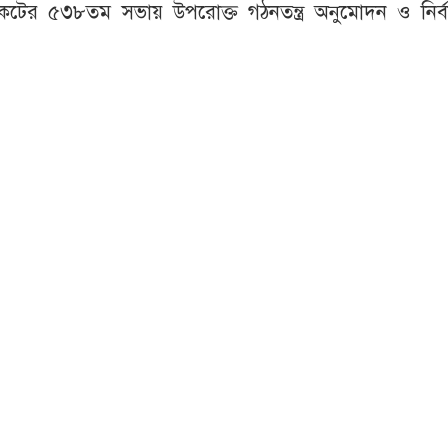
্ডিকেটের ৫৩৮তম সভায় উপরোক্ত গঠনতন্ত্র অনুমোদন ও নির্