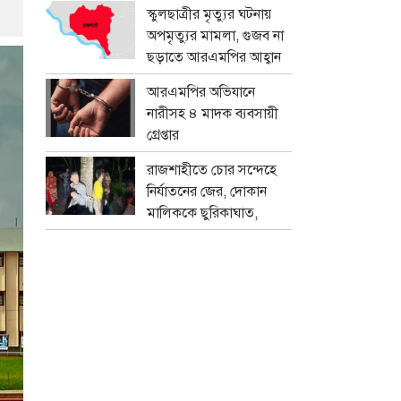
প্রতারক চক্র
স্কুলছাত্রীর মৃত্যুর ঘটনায়
অপমৃত্যুর মামলা, গুজব না
ছড়াতে আরএমপির আহ্বান
আরএমপির অভিযানে
নারীসহ ৪ মাদক ব্যবসায়ী
গ্রেপ্তার
রাজশাহীতে চোর সন্দেহে
নির্যাতনের জের, দোকান
মালিককে ছুরিকাঘাত,
মামলা