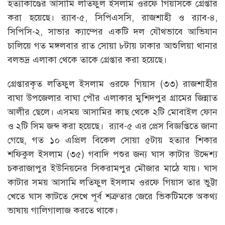
হত্যাকাণ্ডের আসামি লতিফুল ইসলাম ওরফে গিয়াসকে গ্রেপ্তার
করা হয়েছে। র‌্যাব-৫, সিপিএসসি, রাজশাহী ও র‌্যাব-৪,
সিপিসি-২, সাভার ক্যাম্পের একটি দল যৌথভাবে আভিযান
চালিয়ে গত মঙ্গলবার রাত সোয়া ৮টায় ঢাকার আশুলিয়া থানার
বলভদ্র এলাকা থেকে তাকে গ্রেপ্তার করা হয়েছে।
গ্রেপ্তারকৃত লতিফুল ইসলাম ওরফে গিয়াস (৩৩) রাজশাহীর
বাঘা উপজেলার বাঘা পৌর এলাকার মুশিদপুর গ্রামের জিন্নাত
আলীর ছেলে। এসময় আসামির কাছ থেকে ২টি মোবাইল ফোন
ও ২টি সিম জব্দ করা হয়েছে। র‌্যাব-৫ এর প্রেস বিজ্ঞপ্তিতে জানা
গেছে, গত ১০ এপ্রিল বিকেল সোয়া ৫টায় হত্যার শিকার
শফিকুল ইসলাম (৩৫) গবাদি পশুর জন্য ঘাস কাটার উদ্দেশ্য
চকরাজাপুর ইউনিয়নের সিকরামপুর মৌজার মাঠে যায়। ঘাস
কাটার সময় আসামি লতিফুল ইসলাম ওরফে গিয়াস তার ভুট্টা
খেতে ঘাস কাটতে দেখে পূর্ব শত্রুতার জেরে ভিকটিমকে অকথ্য
ভাষায় গালিগালাজ করতে থাকে।