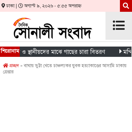
ঢাকা |
অগাস্ট ৯, ২০২৬ - ৫:৫৫ অপরাহ্ন
শিরোনাম
র্থী ও স্থানীয়দের মাঝে গাছের চারা বিতরণ
মন্দিরের নি
প্রচ্ছদ
» বাঘায় ভুট্টা খেতে চাঞ্চল্যকর যুবক হত্যাকাণ্ডের আসামি ঢাকায়
গ্রেপ্তার