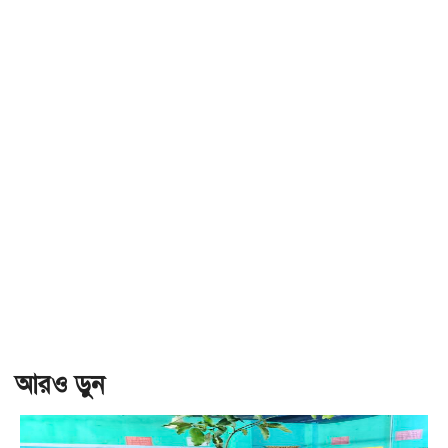
আরও ড়ুন