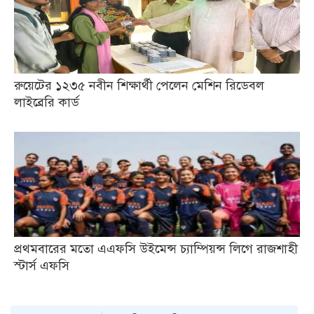
রুয়েটের ১২৩৫ নবীন শিক্ষার্থী পেলেন মেশিন রিডেবল
লাইব্রেরি কার্ড
প্রথমবারের মতো এএফসি উইমেন্স চ্যাম্পিয়ন্স লিগে রাজশাহী
স্টার্স এফসি