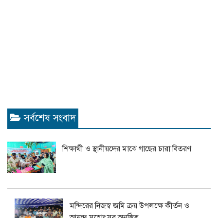
সর্বশেষ সংবাদ
শিক্ষার্থী ও স্থানীয়দের মাঝে গাছের চারা বিতরণ
মন্দিরের নিজস্ব জমি ক্রয় উপলক্ষে কীর্তন ও
আনন্দ মহোৎসব অনুষ্ঠিত