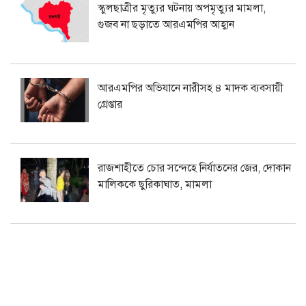
স্কুলছাত্রীর মৃত্যুর ঘটনায় অপমৃত্যুর মামলা,
গুজব না ছড়াতে আরএমপির আহ্বান
আরএমপির অভিযানে নারীসহ ৪ মাদক ব্যবসায়ী
গ্রেপ্তার
রাজশাহীতে চোর সন্দেহে নির্যাতনের জের, দোকান
মালিককে ছুরিকাঘাত, মামলা