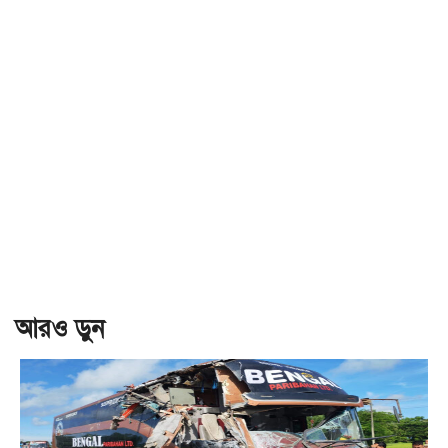
আরও ড়ুন