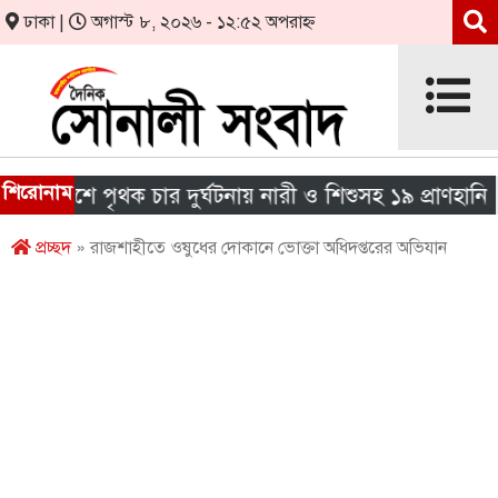
ঢাকা |
অগাস্ট ৮, ২০২৬ - ১২:৫২ অপরাহ্ন
শিরোনাম
 দেশে পৃথক চার দুর্ঘটনায় নারী ও শিশুসহ ১৯ প্রাণহানি
প্রচ্ছদ
» রাজশাহীতে ওষুধের দোকানে ভোক্তা অধিদপ্তরের অভিযান